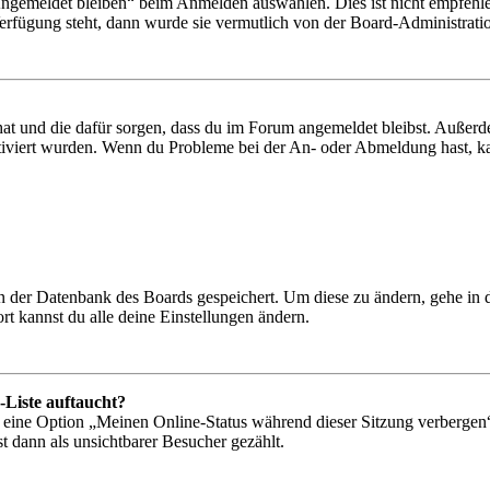
Angemeldet bleiben“ beim Anmelden auswählen. Dies ist nicht empfehle
Verfügung steht, dann wurde sie vermutlich von der Board-Administratio
 hat und die dafür sorgen, dass du im Forum angemeldet bleibst. Außer
tiviert wurden. Wenn du Probleme bei der An- oder Abmeldung hast, ka
 in der Datenbank des Boards gespeichert. Um diese zu ändern, gehe in
t kannst du alle deine Einstellungen ändern.
-Liste auftaucht?
n eine Option „Meinen Online-Status während dieser Sitzung verbergen
t dann als unsichtbarer Besucher gezählt.