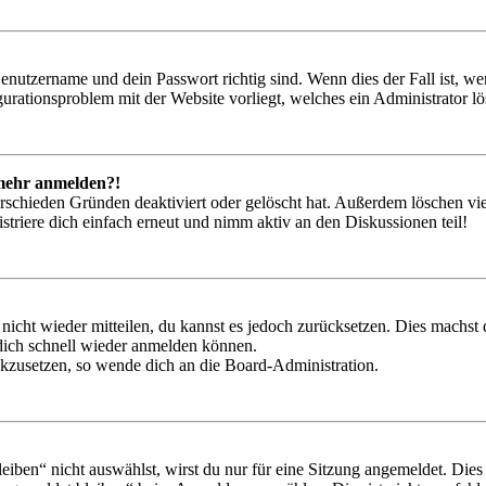
Benutzername und dein Passwort richtig sind. Wenn dies der Fall ist, w
igurationsproblem mit der Website vorliegt, welches ein Administrator l
t mehr anmelden?!
rschieden Gründen deaktiviert oder gelöscht hat. Außerdem löschen vie
triere dich einfach erneut und nimm aktiv an den Diskussionen teil!
 nicht wieder mitteilen, du kannst es jedoch zurücksetzen. Dies machs
 dich schnell wieder anmelden können.
ückzusetzen, so wende dich an die Board-Administration.
en“ nicht auswählst, wirst du nur für eine Sitzung angemeldet. Dies