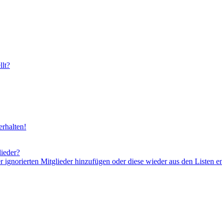
lt?
rhalten!
lieder?
er ignorierten Mitglieder hinzufügen oder diese wieder aus den Listen e