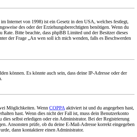
m Internet von 1998) ist ein Gesetz in den USA, welches festlegt,
ungsweise des oder der Erziehungsberechtigten benötigen. Wenn du
nd zu Rate. Bitte beachte, dass phpBB Limited und der Besitzer dieses
 unter der Frage „An wen soll ich mich wenden, falls es Beschwerden
elden können. Es könnte auch sein, dass deine IP-Adresse oder der
n.
 zwei Möglichkeiten. Wenn
COPPA
aktiviert ist und du angegeben hast,
rhalten hast. Wenn dies nicht der Fall ist, muss dein Benutzerkonto
 dies selbst erledigen oder ein Administrator. Bei der Registrierung
ungen. Ansonsten prüfe, ob du deine E-Mail-Adresse korrekt eingegeben
urde, dann kontaktiere einen Administrator.