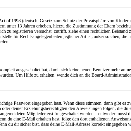
t of 1998 (deutsch: Gesetz zum Schutz der Privatsphäre von Kindern i
ern unter 13 Jahren erheben, hierzu die Zustimmung der Eltern bezieh
dich zu registrieren versuchst, zutrifft, ziehe einen rechtlichen Beista
stelle für Rechtsangelegenheiten jeglicher Art ist; außer solchen, die
erden.
 komplett ausgeschaltet hat, damit sich keine neuen Benutzer mehr anm
 wurden. Um Hilfe zu erhalten, wende dich an die Board-Administratio
richtige Passwort eingegeben hast. Wenn diese stimmen, dann gibt es
ern oder deiner Erziehungsberechtigten den Anweisungen folgen, die du e
 angemeldeten Mitglieder erst freigeschaltet werden – entweder musst du
. Wenn du eine E-Mail erhalten hast, folge den dort enthaltenen Anweis
nn du dir sicher bist, dass deine E-Mail-Adresse korrekt eingegeben w