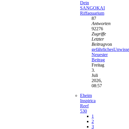
Dein
SANGOKAI
Riffaquarium
87
Antworten
92276
Zugriffe
Letzter
Beitrag
von
gefährlichesUnwiss
Neuester
Beitrag
Freitag
3.
Juli
2026,
08:57
Eheim
Inspirica
Reef
530
1
2
3