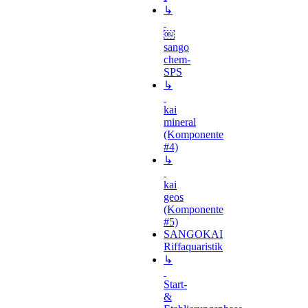
↳
￼
sango
chem-
SPS
↳
kai
mineral
(Komponente
#4)
↳
kai
geos
(Komponente
#5)
SANGOKAI
Riffaquaristik
↳
Start-
&