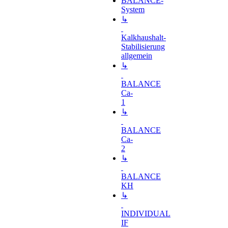
BALANCE-
System
↳
Kalkhaushalt-
Stabilisierung
allgemein
↳
BALANCE
Ca-
1
↳
BALANCE
Ca-
2
↳
BALANCE
KH
↳
INDIVIDUAL
IF