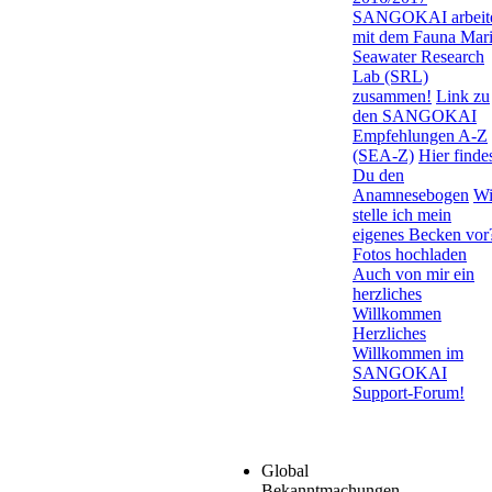
SANGOKAI arbeit
mit dem Fauna Mar
Seawater Research
Lab (SRL)
zusammen!
Link zu
den SANGOKAI
Empfehlungen A-Z
(SEA-Z)
Hier finde
Du den
Anamnesebogen
Wi
stelle ich mein
eigenes Becken vor
Fotos hochladen
Auch von mir ein
herzliches
Willkommen
Herzliches
Willkommen im
SANGOKAI
Support-Forum!
Global
Bekanntmachungen