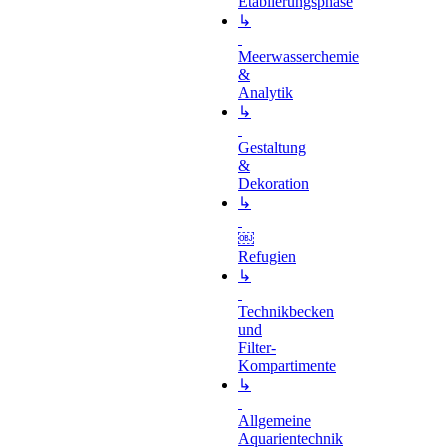
Etablierungsphase
↳
Meerwasserchemie
&
Analytik
↳
Gestaltung
&
Dekoration
↳
￼
Refugien
↳
Technikbecken
und
Filter-
Kompartimente
↳
Allgemeine
Aquarientechnik