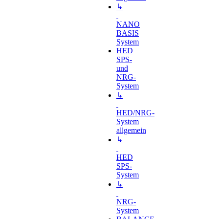
↳
NANO
BASIS
System
HED
SPS-
und
NRG-
System
↳
HED/NRG-
System
allgemein
↳
HED
SPS-
System
↳
NRG-
System