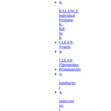
↳
BALANCE
Individual
Produkte
K,
BrF,
Sr,
B
CLEAN-
System
↳
CLEAN
Filtermedien
Produktarchiv
↳
nutribacter
I
↳
nutricoral
zx-
I