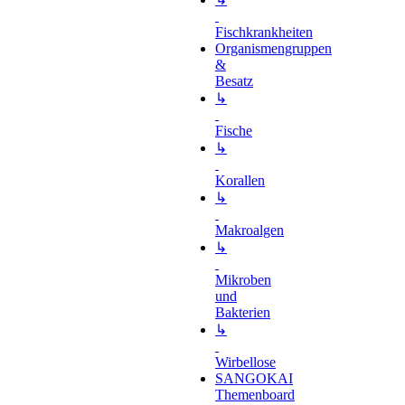
Fischkrankheiten
Organismengruppen
&
Besatz
↳
Fische
↳
Korallen
↳
Makroalgen
↳
Mikroben
und
Bakterien
↳
Wirbellose
SANGOKAI
Themenboard