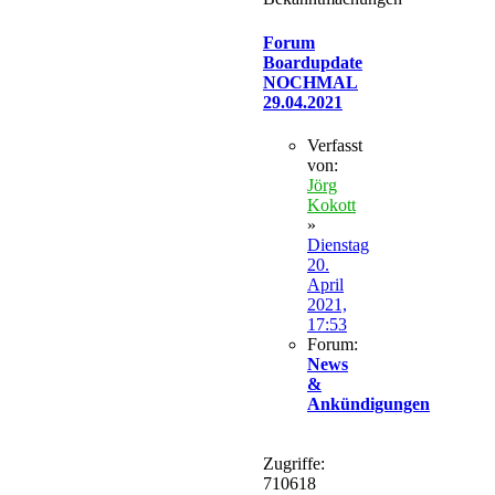
Forum
Boardupdate
NOCHMAL
29.04.2021
Verfasst
von:
Jörg
Kokott
»
Dienstag
20.
April
2021,
17:53
Forum:
News
&
Ankündigungen
Zugriffe:
710618