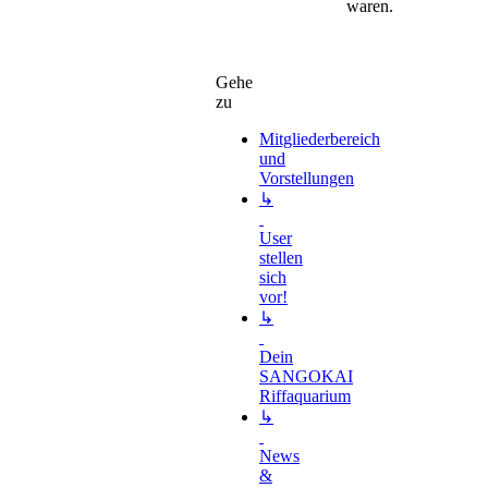
waren.
Gehe
zu
Mitgliederbereich
und
Vorstellungen
↳
User
stellen
sich
vor!
↳
Dein
SANGOKAI
Riffaquarium
↳
News
&