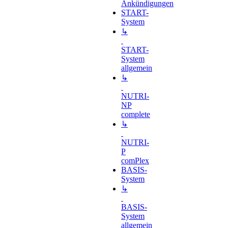
Ankündigungen
START-
System
↳
START-
System
allgemein
↳
NUTRI-
NP
complete
↳
NUTRI-
P
comPlex
BASIS-
System
↳
BASIS-
System
allgemein