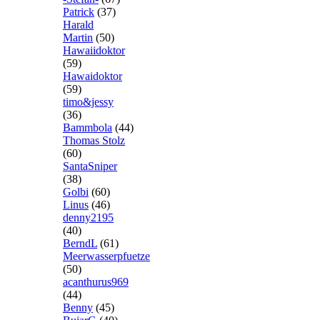
Patrick
(37)
Harald
Martin
(50)
Hawaiidoktor
(59)
Hawaidoktor
(59)
timo&jessy
(36)
Bammbola
(44)
Thomas Stolz
(60)
SantaSniper
(38)
Golbi
(60)
Linus
(46)
denny2195
(40)
BerndL
(61)
Meerwasserpfuetze
(50)
acanthurus969
(44)
Benny
(45)