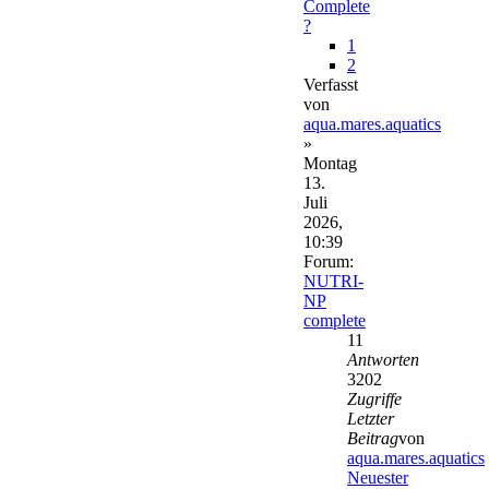
Complete
?
1
2
Verfasst
von
aqua.mares.aquatics
»
Montag
13.
Juli
2026,
10:39
Forum:
NUTRI-
NP
complete
11
Antworten
3202
Zugriffe
Letzter
Beitrag
von
aqua.mares.aquatics
Neuester