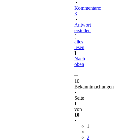
•
Kommentare:
3
•
Antwort
erstellen
[
alles
lesen
]
Nach
oben
10
Bekanntmachungen
•
Seite
1
von
10
•
1
2