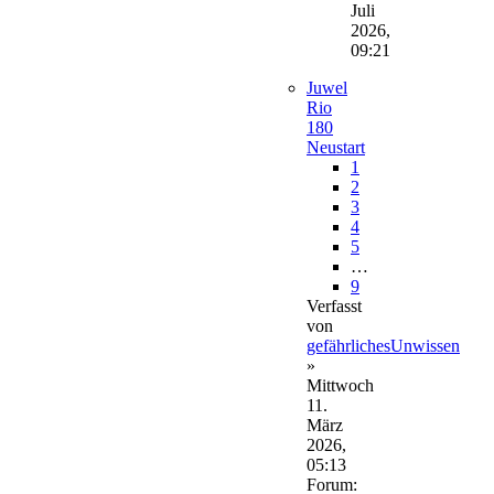
Juli
2026,
09:21
Juwel
Rio
180
Neustart
1
2
3
4
5
…
9
Verfasst
von
gefährlichesUnwissen
»
Mittwoch
11.
März
2026,
05:13
Forum: