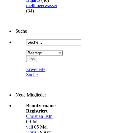
BujarG
(40)
mellimeerwasser
(34)
Suche
Erweiterte
Suche
Neue Mitglieder
Benutzername
Registriert
Christian_Ktn
09 Jul
vali
05 Mai
Doris
19 Apr