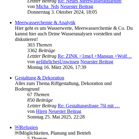
Letzter Beitrag
Re: Neues Meerwasseraquarium
von
Micha_Nds
Neuester Beitrag
Donnerstag 3. Oktober 2024, 18:05
Meerwasserchemie & Analytik
Hier geht es um Wasserwerte, Meerwasserchemie & Co. Du
kannst hier auch Deine Wasseranalysen vorstellen und
diskutieren!
303
Themen
3362
Beiträge
Letzter Beitrag
Re: ZINK >1mg/l +Mangan +Wolf…
von
gefährlichesUnwissen
Neuester Beitrag
Montag 16. März 2026, 17:39
Gestaltung & Dekoration
Alles zum Thema Riffgestaltung, Dekoration und
Bodengrund
67
Themen
850
Beiträge
Letzter Beitrag
Re: Gestaltungsfrage 76l mit …
von
Hiren
Neuester Beitrag
Sonntag 25. Mai 2025, 22:28
￼Refugien
￼Möglichkeiten, Planung und Betrieb
5
Themen