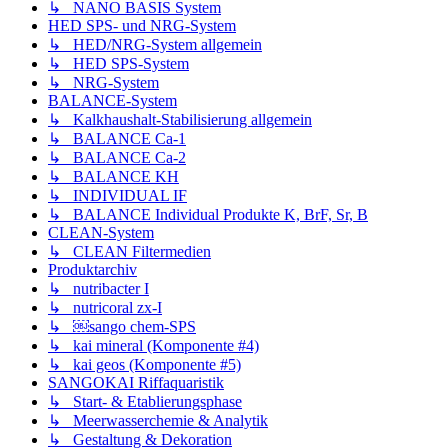
↳ NANO BASIS System
HED SPS- und NRG-System
↳ HED/NRG-System allgemein
↳ HED SPS-System
↳ NRG-System
BALANCE-System
↳ Kalkhaushalt-Stabilisierung allgemein
↳ BALANCE Ca-1
↳ BALANCE Ca-2
↳ BALANCE KH
↳ INDIVIDUAL IF
↳ BALANCE Individual Produkte K, BrF, Sr, B
CLEAN-System
↳ CLEAN Filtermedien
Produktarchiv
↳ nutribacter I
↳ nutricoral zx-I
↳ ￼sango chem-SPS
↳ kai mineral (Komponente #4)
↳ kai geos (Komponente #5)
SANGOKAI Riffaquaristik
↳ Start- & Etablierungsphase
↳ Meerwasserchemie & Analytik
↳ Gestaltung & Dekoration