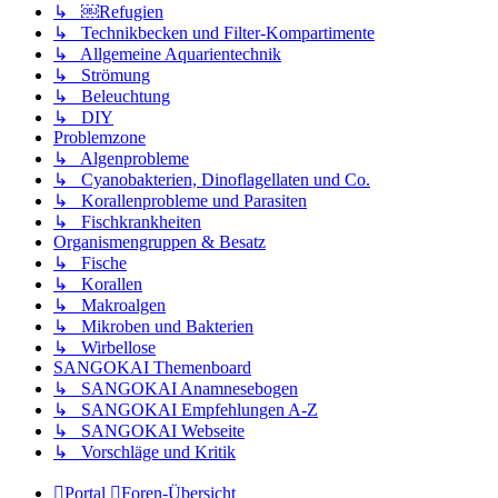
↳ ￼Refugien
↳ Technikbecken und Filter-Kompartimente
↳ Allgemeine Aquarientechnik
↳ Strömung
↳ Beleuchtung
↳ DIY
Problemzone
↳ Algenprobleme
↳ Cyanobakterien, Dinoflagellaten und Co.
↳ Korallenprobleme und Parasiten
↳ Fischkrankheiten
Organismengruppen & Besatz
↳ Fische
↳ Korallen
↳ Makroalgen
↳ Mikroben und Bakterien
↳ Wirbellose
SANGOKAI Themenboard
↳ SANGOKAI Anamnesebogen
↳ SANGOKAI Empfehlungen A-Z
↳ SANGOKAI Webseite
↳ Vorschläge und Kritik
Portal
Foren-Übersicht