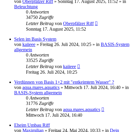
von
Oberpfälzer Riff
»
Sonntag 17. August 2025, 11:52
» in
Beleuchtung
0
Antworten
34750
Zugriffe
Letzter Beitrag
von
Oberpfälzer Riff
Sonntag 17. August 2025, 11:52
Selen im Basis System
von
kaiieee
»
Freitag 26. Juli 2024, 10:25
» in
BASIS-System
allgemein
0
Antworten
33525
Zugriffe
Letzter Beitrag
von
kaiieee
Freitag 26. Juli 2024, 10:25
Verdünnen von Basis 1+2 mit "entkeimtem Wasser" ?
von
aqua.mares.aquatics
»
Mittwoch 17. Juli 2024, 16:40
» in
BASIS-System allgemein
0
Antworten
31776
Zugriffe
Letzter Beitrag
von
aqua.mares.aquatics
Mittwoch 17. Juli 2024, 16:40
Eheim Umbau Riff
von
Maximilian
»
Freitag 24. Mai 2024, 10:33
» in
Dein