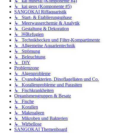
↳ kai mineral (Komponente #4)
↳ kai geos (Komponente #5)
SANGOKAI Riffaquaristik
↳ Start- & Etablierungsphase
↳ Meerwasserchemie & Analytik
↳ Gestaltung & Dekoration
↳ ￼Refugien
↳ Technikbecken und Filter-Kompartimente
↳ Allgemeine Aquarientechnik
↳ Strömung
↳ Beleuchtung
↳ DIY
Problemzone
↳ Algenprobleme
↳ Cyanobakterien, Dinoflagellaten und Co.
↳ Korallenprobleme und Parasiten
↳ Fischkrankheiten
Organismengruppen & Besatz
↳ Fische
↳ Korallen
↳ Makroalgen
↳ Mikroben und Bakterien
↳ Wirbellose
SANGOKAI Themenboard