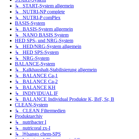
↳ START-System allgemein
↳ NUTRI-NP complete
↳ NUTRI-P comPlex
BASIS-System
↳ BASIS-System allgemein
↳ NANO BASIS System
HED SPS- und NRG-System
↳ HED/NRG-System allgemein
↳ HED SPS-System
↳ NRG-System
BALANCE-System
↳ Kalkhaushalt-Stabilisierung allgemein
↳ BALANCE Ca-1
↳ BALANCE Ca-2
↳ BALANCE KH
↳ INDIVIDUAL IF
↳ BALANCE Individual Produkte K, BrF, Sr, B
CLEAN-System
↳ CLEAN Filtermedien
Produktarchiv
↳ nutribacter I
↳ nutricoral zx-I
↳ ￼sango chem-SPS