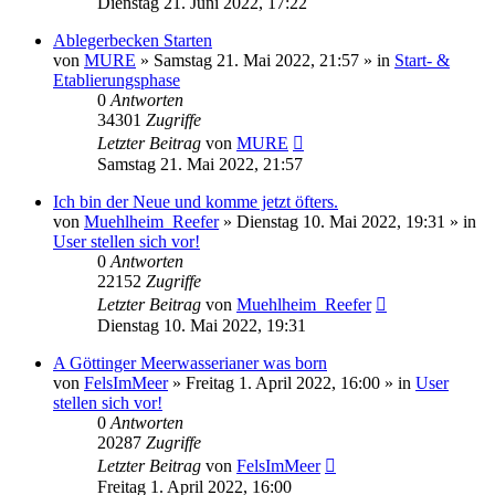
Dienstag 21. Juni 2022, 17:22
Ablegerbecken Starten
von
MURE
»
Samstag 21. Mai 2022, 21:57
» in
Start- &
Etablierungsphase
0
Antworten
34301
Zugriffe
Letzter Beitrag
von
MURE
Samstag 21. Mai 2022, 21:57
Ich bin der Neue und komme jetzt öfters.
von
Muehlheim_Reefer
»
Dienstag 10. Mai 2022, 19:31
» in
User stellen sich vor!
0
Antworten
22152
Zugriffe
Letzter Beitrag
von
Muehlheim_Reefer
Dienstag 10. Mai 2022, 19:31
A Göttinger Meerwasserianer was born
von
FelsImMeer
»
Freitag 1. April 2022, 16:00
» in
User
stellen sich vor!
0
Antworten
20287
Zugriffe
Letzter Beitrag
von
FelsImMeer
Freitag 1. April 2022, 16:00