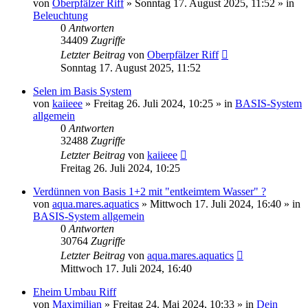
von
Oberpfälzer Riff
»
Sonntag 17. August 2025, 11:52
» in
Beleuchtung
0
Antworten
34409
Zugriffe
Letzter Beitrag
von
Oberpfälzer Riff
Sonntag 17. August 2025, 11:52
Selen im Basis System
von
kaiieee
»
Freitag 26. Juli 2024, 10:25
» in
BASIS-System
allgemein
0
Antworten
32488
Zugriffe
Letzter Beitrag
von
kaiieee
Freitag 26. Juli 2024, 10:25
Verdünnen von Basis 1+2 mit "entkeimtem Wasser" ?
von
aqua.mares.aquatics
»
Mittwoch 17. Juli 2024, 16:40
» in
BASIS-System allgemein
0
Antworten
30764
Zugriffe
Letzter Beitrag
von
aqua.mares.aquatics
Mittwoch 17. Juli 2024, 16:40
Eheim Umbau Riff
von
Maximilian
»
Freitag 24. Mai 2024, 10:33
» in
Dein