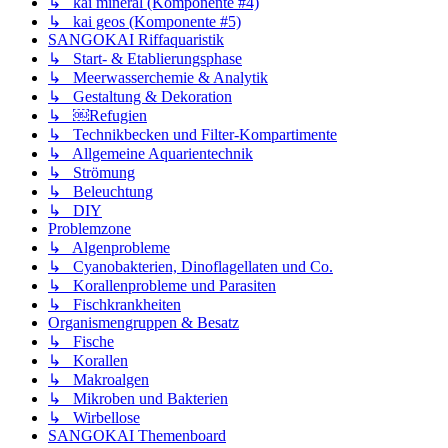
↳ kai mineral (Komponente #4)
↳ kai geos (Komponente #5)
SANGOKAI Riffaquaristik
↳ Start- & Etablierungsphase
↳ Meerwasserchemie & Analytik
↳ Gestaltung & Dekoration
↳ ￼Refugien
↳ Technikbecken und Filter-Kompartimente
↳ Allgemeine Aquarientechnik
↳ Strömung
↳ Beleuchtung
↳ DIY
Problemzone
↳ Algenprobleme
↳ Cyanobakterien, Dinoflagellaten und Co.
↳ Korallenprobleme und Parasiten
↳ Fischkrankheiten
Organismengruppen & Besatz
↳ Fische
↳ Korallen
↳ Makroalgen
↳ Mikroben und Bakterien
↳ Wirbellose
SANGOKAI Themenboard