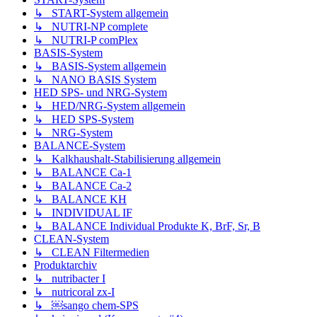
↳ START-System allgemein
↳ NUTRI-NP complete
↳ NUTRI-P comPlex
BASIS-System
↳ BASIS-System allgemein
↳ NANO BASIS System
HED SPS- und NRG-System
↳ HED/NRG-System allgemein
↳ HED SPS-System
↳ NRG-System
BALANCE-System
↳ Kalkhaushalt-Stabilisierung allgemein
↳ BALANCE Ca-1
↳ BALANCE Ca-2
↳ BALANCE KH
↳ INDIVIDUAL IF
↳ BALANCE Individual Produkte K, BrF, Sr, B
CLEAN-System
↳ CLEAN Filtermedien
Produktarchiv
↳ nutribacter I
↳ nutricoral zx-I
↳ ￼sango chem-SPS