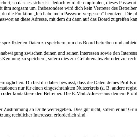
ert, so dass es sicher ist. Jedoch wird dir empfohlen, dieses Passwor
it ihm sorgsam um. Insbesondere wird dich kein Vertreter des Betreibe
nst du die Funktion „Ich habe mein Passwort vergessen“ benutzen. Di
asswort an diese Adresse, mit dem du dann auf das Board zugreifen kan
r spezifizierten Daten zu speichern, um das Board betreiben und anbiet
ssenabwägung zwischen deinen und seinen Interessen sowie den Interes
-Kennung zu speichern, sofern dies zur Gefahrenabwehr oder zur recht
möglichen. Du bist dir daher bewusst, dass die Daten deines Profils und
mationen nur für einen eingeschränkten Nutzerkreis (z. B. andere regist
oder kontaktiere den Betreiber. Die E-Mail-Adresse aus deinem Profil 
r Zustimmung an Dritte weitergeben. Dies gilt nicht, sofern er auf Gr
zung rechtlicher Interessen erforderlich sind.