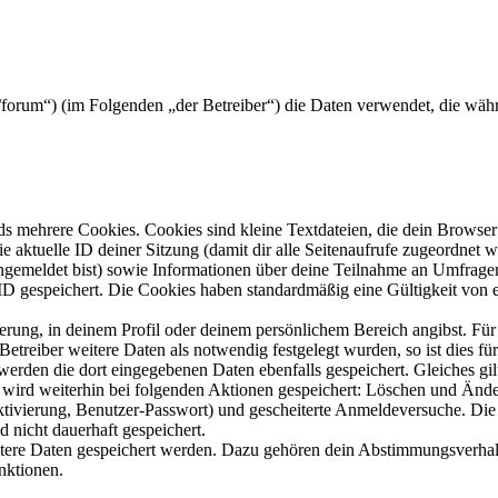
/forum“) (im Folgenden „der Betreiber“) die Daten verwendet, die wä
s mehrere Cookies. Cookies sind kleine Textdateien, die dein Browser 
ie aktuelle ID deiner Sitzung (damit dir alle Seitenaufrufe zugeordnet
angemeldet bist) sowie Informationen über deine Teilnahme an Umfragen
ID gespeichert. Die Cookies haben standardmäßig eine Gültigkeit von e
ierung, in deinem Profil oder deinem persönlichem Bereich angibst. Für
reiber weitere Daten als notwendig festgelegt wurden, so ist dies für 
 werden die dort eingegebenen Daten ebenfalls gespeichert. Gleiches gi
e wird weiterhin bei folgenden Aktionen gespeichert: Löschen und Änd
ktivierung, Benutzer-Passwort) und gescheiterte Anmeldeversuche. D
d nicht dauerhaft gespeichert.
eitere Daten gespeichert werden. Dazu gehören dein Abstimmungsverhal
nktionen.