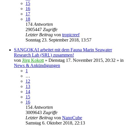
15
16
17
18
174
Antworten
2905447
Zugriffe
Letzter Beitrag
von
tropicreef
Sonntag 23. September 2018, 13:57
SANGOKAI arbeitet mit dem Fauna Marin Seawater
Research Lab (SRL) zusammen!
von
Jörg Kokott
»
Dienstag 17. November 2015, 20:32
» in
News & Ankündigungen
1
…
12
13
14
15
16
154
Antworten
3009643
Zugriffe
Letzter Beitrag
von
NanoCube
Samstag 6. Oktober 2018, 22:13