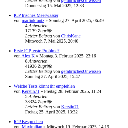
Letzter Beitrag
von
gefährlichesUnwissen
Donnerstag 15. Mai 2025, 12:33
ICP frisches Meerwasser
von
martinkrantz
»
Sonntag 27. April 2025, 06:49
4
Antworten
17139
Zugriffe
Letzter Beitrag
von
ChrisKane
Mittwoch 7. Mai 2025, 20:40
Erste ICP, erste Problme?
von
Alex.K
»
Montag 3. Februar 2025, 23:16
8
Antworten
41936
Zugriffe
Letzter Beitrag
von
gefährlichesUnwissen
Sonntag 27. April 2025, 15:47
Welche Tests könnt ihr empfehlen
von
Kerstin71
»
Freitag 28. Februar 2025, 11:24
5
Antworten
38324
Zugriffe
Letzter Beitrag
von
Kerstin71
Freitag 25. April 2025, 13:32
ICP Besprechen
von
Maximilian
»
Mittwoch 19. Februar 2025, 14:19