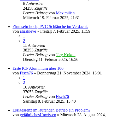
6
Antworten
24258
Zugriffe
Letzter Beitrag
von
Maximilian
Mittwoch 19. Februar 2025, 21:31
Zinn sehr hoch, PVC Schläuche im Verdacht.
von
aliaskleve
»
Freitag 7. Februar 2025, 11:59
1
2
11
Antworten
38253
Zugriffe
Letzter Beitrag
von
Jörg Kokott
Dienstag 11. Februar 2025, 16:56
Erste ICP Aluminium über 100
von
Fisch76
»
Donnerstag 21. November 2024, 13:01
1
2
16
Antworten
37053
Zugriffe
Letzter Beitrag
von
Fisch76
Samstag 8. Februar 2025, 13:40
Essigessenz im laufenden Betrieb ein Problem?
von
gefährlichesUnwissen
»
Mittwoch 28. August 2024,