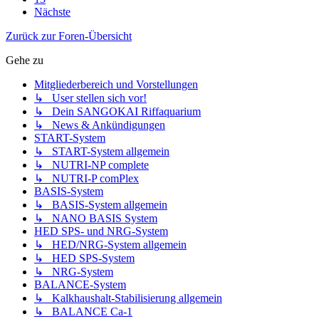
Nächste
Zurück zur Foren-Übersicht
Gehe zu
Mitgliederbereich und Vorstellungen
↳ User stellen sich vor!
↳ Dein SANGOKAI Riffaquarium
↳ News & Ankündigungen
START-System
↳ START-System allgemein
↳ NUTRI-NP complete
↳ NUTRI-P comPlex
BASIS-System
↳ BASIS-System allgemein
↳ NANO BASIS System
HED SPS- und NRG-System
↳ HED/NRG-System allgemein
↳ HED SPS-System
↳ NRG-System
BALANCE-System
↳ Kalkhaushalt-Stabilisierung allgemein
↳ BALANCE Ca-1