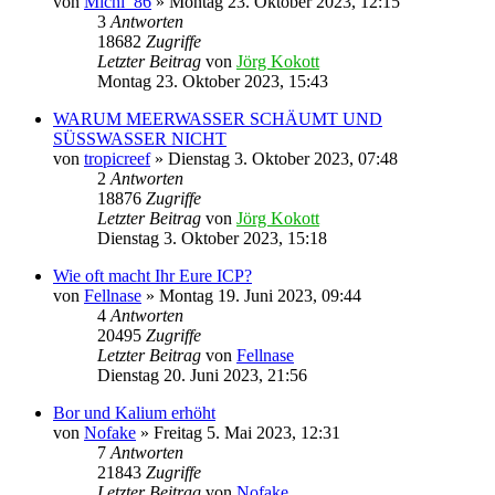
von
Michi_86
»
Montag 23. Oktober 2023, 12:15
3
Antworten
18682
Zugriffe
Letzter Beitrag
von
Jörg Kokott
Montag 23. Oktober 2023, 15:43
WARUM MEERWASSER SCHÄUMT UND
SÜSSWASSER NICHT
von
tropicreef
»
Dienstag 3. Oktober 2023, 07:48
2
Antworten
18876
Zugriffe
Letzter Beitrag
von
Jörg Kokott
Dienstag 3. Oktober 2023, 15:18
Wie oft macht Ihr Eure ICP?
von
Fellnase
»
Montag 19. Juni 2023, 09:44
4
Antworten
20495
Zugriffe
Letzter Beitrag
von
Fellnase
Dienstag 20. Juni 2023, 21:56
Bor und Kalium erhöht
von
Nofake
»
Freitag 5. Mai 2023, 12:31
7
Antworten
21843
Zugriffe
Letzter Beitrag
von
Nofake