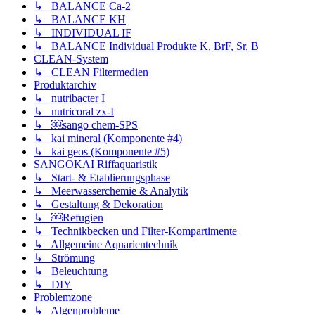
↳ BALANCE Ca-2
↳ BALANCE KH
↳ INDIVIDUAL IF
↳ BALANCE Individual Produkte K, BrF, Sr, B
CLEAN-System
↳ CLEAN Filtermedien
Produktarchiv
↳ nutribacter I
↳ nutricoral zx-I
↳ ￼sango chem-SPS
↳ kai mineral (Komponente #4)
↳ kai geos (Komponente #5)
SANGOKAI Riffaquaristik
↳ Start- & Etablierungsphase
↳ Meerwasserchemie & Analytik
↳ Gestaltung & Dekoration
↳ ￼Refugien
↳ Technikbecken und Filter-Kompartimente
↳ Allgemeine Aquarientechnik
↳ Strömung
↳ Beleuchtung
↳ DIY
Problemzone
↳ Algenprobleme