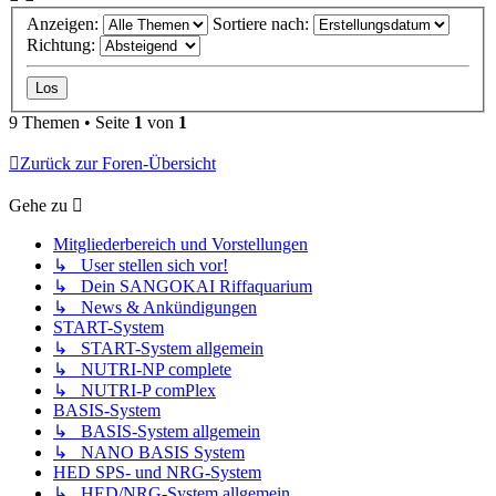
Anzeigen:
Sortiere nach:
Richtung:
9 Themen • Seite
1
von
1
Zurück zur Foren-Übersicht
Gehe zu
Mitgliederbereich und Vorstellungen
↳ User stellen sich vor!
↳ Dein SANGOKAI Riffaquarium
↳ News & Ankündigungen
START-System
↳ START-System allgemein
↳ NUTRI-NP complete
↳ NUTRI-P comPlex
BASIS-System
↳ BASIS-System allgemein
↳ NANO BASIS System
HED SPS- und NRG-System
↳ HED/NRG-System allgemein