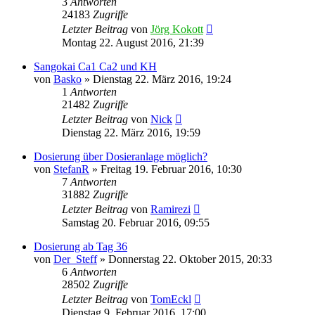
3
Antworten
24183
Zugriffe
Letzter Beitrag
von
Jörg Kokott
Montag 22. August 2016, 21:39
Sangokai Ca1 Ca2 und KH
von
Basko
»
Dienstag 22. März 2016, 19:24
1
Antworten
21482
Zugriffe
Letzter Beitrag
von
Nick
Dienstag 22. März 2016, 19:59
Dosierung über Dosieranlage möglich?
von
StefanR
»
Freitag 19. Februar 2016, 10:30
7
Antworten
31882
Zugriffe
Letzter Beitrag
von
Ramirezi
Samstag 20. Februar 2016, 09:55
Dosierung ab Tag 36
von
Der_Steff
»
Donnerstag 22. Oktober 2015, 20:33
6
Antworten
28502
Zugriffe
Letzter Beitrag
von
TomEckl
Dienstag 9. Februar 2016, 17:00