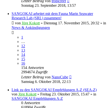
Letzter Beitrag
von
tropicreef
Sonntag 23. September 2018, 13:57
SANGOKAI arbeitet mit dem Fauna Marin Seawater
Research Lab (SRL) zusammen!
von
Jörg Kokott
»
Dienstag 17. November 2015, 20:32
» in
News & Ankündigungen
1
…
12
13
14
15
16
154
Antworten
2994674
Zugriffe
Letzter Beitrag
von
NanoCube
Samstag 6. Oktober 2018, 22:13
Link zu den SANGOKAI Empfehlungen A-Z (SEA-Z)
von
Jörg Kokott
»
Freitag 23. Oktober 2015, 15:47
» in
SANGOKAI Empfehlungen A-Z
0
Antworten
618904
Zugriffe