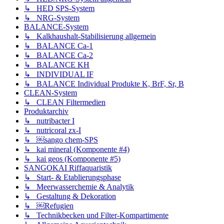
↳ HED SPS-System
↳ NRG-System
BALANCE-System
↳ Kalkhaushalt-Stabilisierung allgemein
↳ BALANCE Ca-1
↳ BALANCE Ca-2
↳ BALANCE KH
↳ INDIVIDUAL IF
↳ BALANCE Individual Produkte K, BrF, Sr, B
CLEAN-System
↳ CLEAN Filtermedien
Produktarchiv
↳ nutribacter I
↳ nutricoral zx-I
↳ ￼sango chem-SPS
↳ kai mineral (Komponente #4)
↳ kai geos (Komponente #5)
SANGOKAI Riffaquaristik
↳ Start- & Etablierungsphase
↳ Meerwasserchemie & Analytik
↳ Gestaltung & Dekoration
↳ ￼Refugien
↳ Technikbecken und Filter-Kompartimente