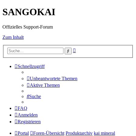
SANGOKAI
Offizielles Support-Forum
Zum Inhalt
Erweiterte
Suche
Suche
Schnellzugriff
Unbeantwortete Themen
Aktive Themen
Suche
FAQ
Anmelden
Registrieren
Portal
Foren-Übersicht
Produktarchiv
kai mineral