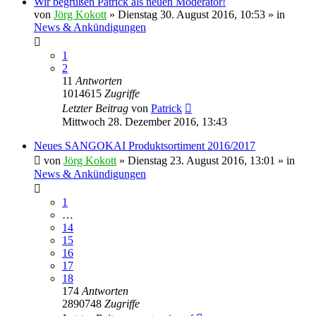
Wir begrüßen Patrick als neuen Moderator!
von
Jörg Kokott
»
Dienstag 30. August 2016, 10:53
» in
News & Ankündigungen
1
2
11
Antworten
1014615
Zugriffe
Letzter Beitrag
von
Patrick
Mittwoch 28. Dezember 2016, 13:43
Neues SANGOKAI Produktsortiment 2016/2017
von
Jörg Kokott
»
Dienstag 23. August 2016, 13:01
» in
News & Ankündigungen
1
…
14
15
16
17
18
174
Antworten
2890748
Zugriffe