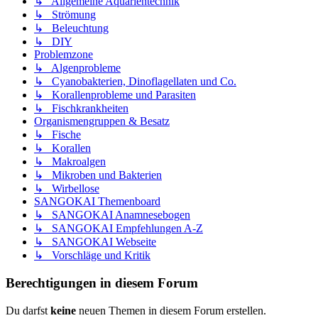
↳ Allgemeine Aquarientechnik
↳ Strömung
↳ Beleuchtung
↳ DIY
Problemzone
↳ Algenprobleme
↳ Cyanobakterien, Dinoflagellaten und Co.
↳ Korallenprobleme und Parasiten
↳ Fischkrankheiten
Organismengruppen & Besatz
↳ Fische
↳ Korallen
↳ Makroalgen
↳ Mikroben und Bakterien
↳ Wirbellose
SANGOKAI Themenboard
↳ SANGOKAI Anamnesebogen
↳ SANGOKAI Empfehlungen A-Z
↳ SANGOKAI Webseite
↳ Vorschläge und Kritik
Berechtigungen in diesem Forum
Du darfst
keine
neuen Themen in diesem Forum erstellen.