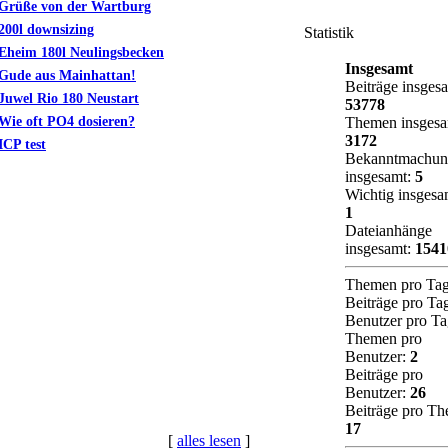
Grüße von der Wartburg
200l downsizing
Statistik
Eheim 180l Neulingsbecken
Insgesamt
Gude aus Mainhattan!
Beiträge insges
Juwel Rio 180 Neustart
53778
Wie oft PO4 dosieren?
Themen insges
3172
ICP test
Bekanntmachun
insgesamt:
5
Wichtig insgesa
1
Dateianhänge
insgesamt:
1541
Themen pro Ta
Beiträge pro Ta
Benutzer pro T
Themen pro
Benutzer:
2
Beiträge pro
Benutzer:
26
Beiträge pro Th
17
[
alles lesen
]