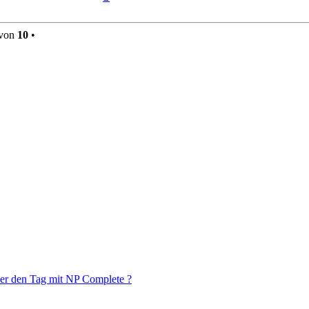
oben
von
10
•
über den Tag mit NP Complete ?