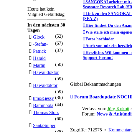
SANGOKAI arbeitet mit
Seawater Research Lab (S
Heute hat kein
Link zu den SANGOKAI 
Mitglied Geburtstag
(SEA-Z)
In den nächsten 30
Hier findest Du den Ana
Tagen
Wie stelle ich mein eigen
(52)
Glock
Fotos hochladen
(67)
-Stefan-
Auch von mir ein herzli
(37)
Patrick
Herzliches Willkommen
Support-Forum!
Harald
(50)
Martin
Hawaiidoktor
(59)
Global Bekanntmachungen
Hawaidoktor
(59)
Forum Boardupdate NOCHM
(36)
timo&jessy
(44)
Bammbola
Verfasst von:
Jörg Kokott
Thomas Stolz
Forum:
News & Ankündi
(60)
SantaSniper
Zugriffe: 712975 •
Kommentare
(38)