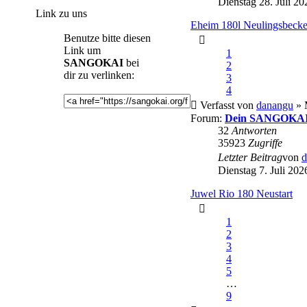
Dienstag 28. Juli 20
Link zu uns
Eheim 180l Neulingsbeck
Benutze bitte diesen
Link um
1
SANGOKAI
bei
2
dir zu verlinken:
3
4
Verfasst von
danangu
» 
Forum:
Dein SANGOKAI 
32
Antworten
35923
Zugriffe
Letzter Beitrag
von
d
Dienstag 7. Juli 202
Juwel Rio 180 Neustart
1
2
3
4
5
…
9