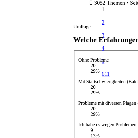
3052 Themen • Sei
1
2
Umfrage
3
Welche Erfahrungen
4
Ohne Probleme
5
20
…
29%
611
Mit Startschwierigkeiten (Bakte
20
29%
Probleme mit diversen Plagen 
20
29%
Ich habe es wegen Problemen 
9
13%