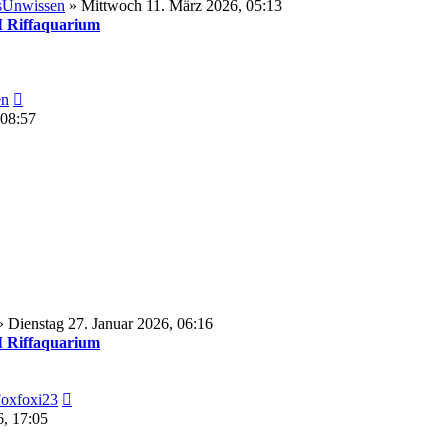
esUnwissen
» Mittwoch 11. März 2026, 05:13
Riffaquarium
Neuester
en
Beitrag
 08:57
 Dienstag 27. Januar 2026, 06:16
Riffaquarium
Neuester
oxfoxi23
Beitrag
6, 17:05