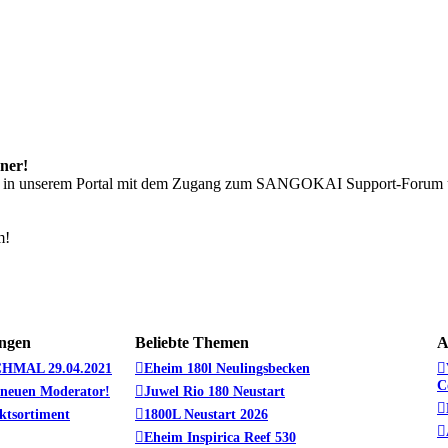
ner!
ch in unserem Portal mit dem Zugang zum SANGOKAI Support-Forum 
!
m!
ngen
Beliebte Themen
A
HMAL 29.04.2021
Eheim 180l Neulingsbecken
C
 neuen Moderator!
Juwel Rio 180 Neustart
tsortiment
1800L Neustart 2026
Eheim Inspirica Reef 530