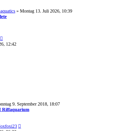
aquatics
» Montag 13. Juli 2026, 10:39
ete
Neuester
Beitrag
26, 12:42
nntag 9. September 2018, 18:07
Riffaquarium
Neuester
oxfoxi23
Beitrag