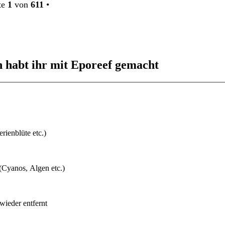
te
1
von
611
•
 habt ihr mit Eporeef gemacht
rienblüte etc.)
(Cyanos, Algen etc.)
wieder entfernt