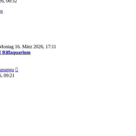
26, 06:32
en
Montag 16. März 2026, 17:11
Riffaquarium
Neuester
anangu
Beitrag
6, 09:21