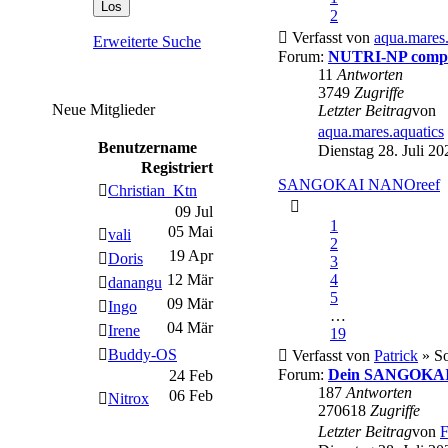
2
Verfasst von
aqua.mares.
Erweiterte Suche
Forum:
NUTRI-NP compl
11
Antworten
3749
Zugriffe
Neue Mitglieder
Letzter Beitrag
von
aqua.mares.aquatics
Benutzername
Dienstag 28. Juli 20
Registriert
SANGOKAI NANOreef
Christian_Ktn
09 Jul
1
05 Mai
vali
2
19 Apr
Doris
3
4
12 Mär
danangu
5
09 Mär
Ingo
…
04 Mär
Irene
19
Buddy-OS
Verfasst von
Patrick
» So
Forum:
Dein SANGOKAI 
24 Feb
187
Antworten
06 Feb
Nitrox
270618
Zugriffe
Letzter Beitrag
von
F