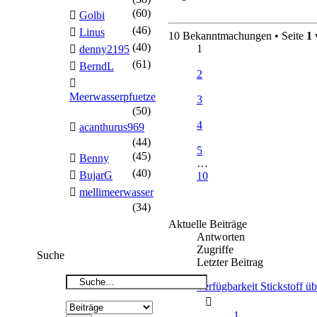
(60)
Golbi
(46)
Linus
10 Bekanntmachungen • Seite
1
(40)
1
denny2195
(61)
BerndL
2
Meerwasserpfuetze
3
(50)
4
acanthurus969
(44)
5
(45)
Benny
…
(40)
BujarG
10
mellimeerwasser
(34)
Aktuelle Beiträge
Antworten
Zugriffe
Suche
Letzter Beitrag
Verfügbarkeit Stickstoff 
1