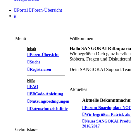
Portal
Foren-Übersicht
Suche
Menü
Willkommen
Hallo SANGOKAI Riffaquaria
Inhalt
Wir begrüßen Dich ganz herzli
Foren-Übersicht
Stöbern, Fragen und Diskutieren
Suche
Registrieren
Dein SANGOKAI Support-Tea
Hilfe
FAQ
Aktuelles
BBCode-Anleitung
Aktuelle Bekanntmachu
Nutzungsbedingungen
Forum Boardupdate NOC
Datenschutzrichtlinie
Wir begrüßen Patrick als
Neues SANGOKAI Produk
2016/2017
Geburtstage