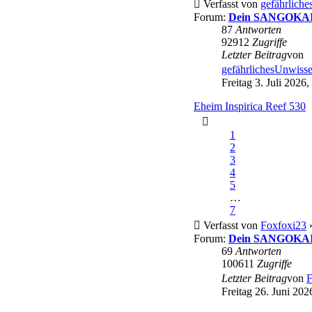
Verfasst von
gefährlich
Forum:
Dein SANGOKAI 
87
Antworten
92912
Zugriffe
Letzter Beitrag
von
gefährlichesUnwiss
Freitag 3. Juli 2026,
Eheim Inspirica Reef 530
1
2
3
4
5
…
7
Verfasst von
Foxfoxi23
»
Forum:
Dein SANGOKAI 
69
Antworten
100611
Zugriffe
Letzter Beitrag
von
F
Freitag 26. Juni 202