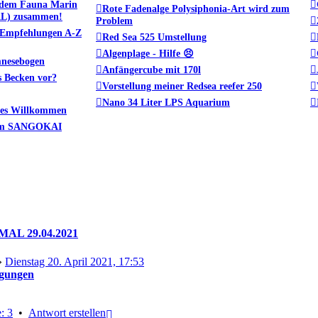
 dem Fauna Marin
Rote Fadenalge Polysiphonia-Art wird zum
RL) zusammen!
Problem
Empfehlungen A-Z
Red Sea 525 Umstellung
Algenplage - Hilfe 😣
mnesebogen
Anfängercube mit 170l
es Becken vor?
Vorstellung meiner Redsea reefer 250
Nano 34 Liter LPS Aquarium
ches Willkommen
 im SANGOKAI
AL 29.04.2021
»
Dienstag 20. April 2021, 17:53
gungen
Nach
: 3
•
Antwort erstellen