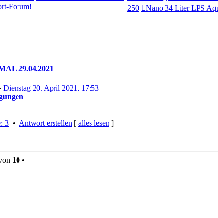
t-Forum!
250
Nano 34 Liter LPS Aq
AL 29.04.2021
»
Dienstag 20. April 2021, 17:53
gungen
: 3
•
Antwort erstellen
[
alles lesen
]
von
10
•