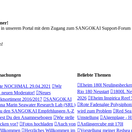
ner!
ch in unserem Portal mit dem Zugang zum SANGOKAI Support-Forum 
!
m!
machungen
Beliebte Themen
Eheim 180l Neulingsbecke
ate NOCHMAL 29.04.2021
Wir
Rio 180 Neustart
1800L Neu
s neuen Moderator!
Neues
2026
Eheim Inspirica Reef
sortiment 2016/2017
SANGOKAI
Rote Fadenalge Polysiphon
auna Marin Seawater Research Lab (SRL)
zu den SANGOKAI Empfehlungen A-Z
wird zum Problem
Red Sea
dest Du den Anamnesebogen
Wie stelle
Umstellung
Algenplage - H
ecken vor?
Fotos hochladen
Auch von
Anfängercube mit 170l
 Willkommen
Herzliches Willkommen im
Vorstellung meiner Redsea 