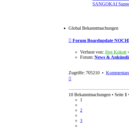
SANGOKAI Suppor
Global Bekanntmachungen
Forum Boardupdate NOCHM
Verfasst von:
Jörg Kokott
Forum:
News & Ankündi
Zugriffe: 705210 •
Kommentare
Nach
oben
10 Bekanntmachungen • Seite
1
1
2
3