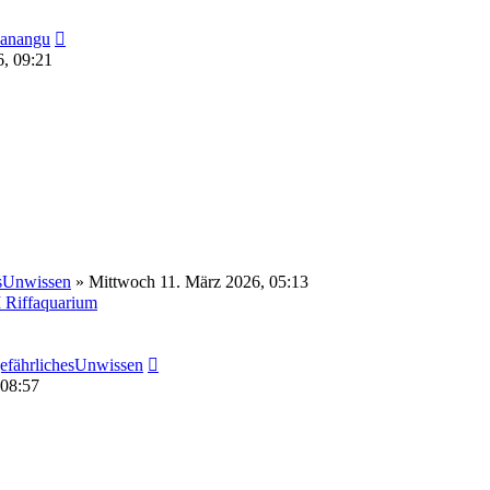
Neuester
anangu
Beitrag
6, 09:21
esUnwissen
» Mittwoch 11. März 2026, 05:13
Riffaquarium
Neuester
efährlichesUnwissen
Beitrag
 08:57