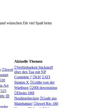
und wünschen Dir viel Spaß beim
Aktuelle Themen
Verfügbarkeit Stickstoff
n
Juwel
über den Tag mit NP
start
Complete ?
KH
ATI
 530
Straton X
Grüße von der
ia-Art
Wartburg
200l downsizing
 525
Eheim 180l
ilfe 😣
Neulingsbecken
Gude aus
Mainhattan!
Juwel Rio 180
reefer