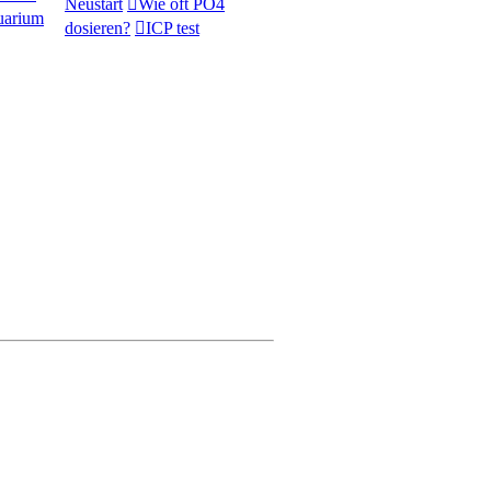
Neustart
Wie oft PO4
uarium
dosieren?
ICP test