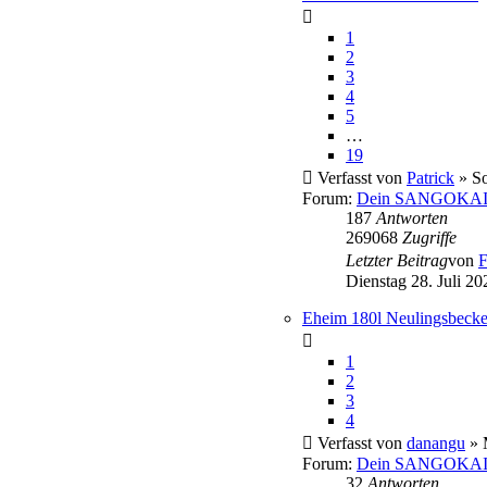
1
2
3
4
5
…
19
Verfasst von
Patrick
» So
Forum:
Dein SANGOKAI 
187
Antworten
269068
Zugriffe
Letzter Beitrag
von
F
Dienstag 28. Juli 20
Eheim 180l Neulingsbeck
1
2
3
4
Verfasst von
danangu
» 
Forum:
Dein SANGOKAI 
32
Antworten