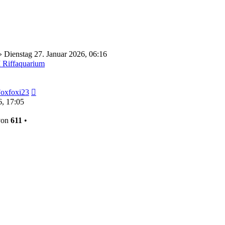
 Dienstag 27. Januar 2026, 06:16
Riffaquarium
Neuester
oxfoxi23
Beitrag
6, 17:05
on
611
•