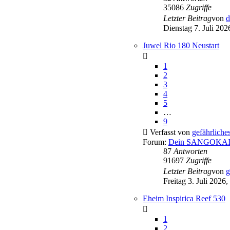
35086
Zugriffe
Letzter Beitrag
von
d
Dienstag 7. Juli 202
Juwel Rio 180 Neustart
1
2
3
4
5
…
9
Verfasst von
gefährlich
Forum:
Dein SANGOKAI 
87
Antworten
91697
Zugriffe
Letzter Beitrag
von
g
Freitag 3. Juli 2026,
Eheim Inspirica Reef 530
1
2