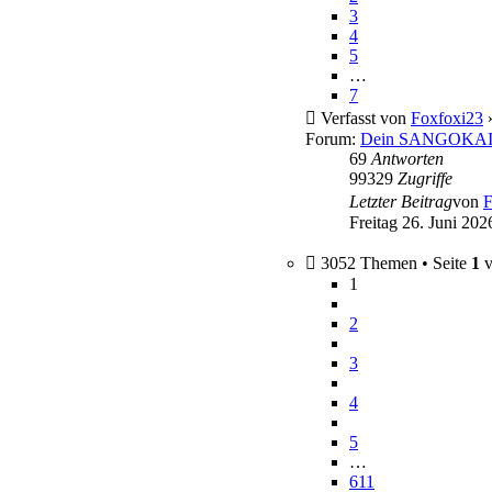
3
4
5
…
7
Verfasst von
Foxfoxi23
»
Forum:
Dein SANGOKAI 
69
Antworten
99329
Zugriffe
Letzter Beitrag
von
F
Freitag 26. Juni 202
3052 Themen • Seite
1
v
1
2
3
4
5
…
611