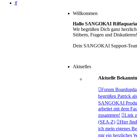
Suche
Willkommen
Hallo SANGOKAI Riffaquaria
Wir begrüßen Dich ganz herzli
Stöbern, Fragen und Diskutieren
Dein SANGOKAI Support-Tea
Aktuelles
Aktuelle Bekannt
Forum Boardupd
begrüßen Patrick al
SANGOKAI Produkt
arbeitet mit dem F
zusammen!
Link 
(SEA-Z)
Hier fin
ich mein eigenes B
mir ein herzliches