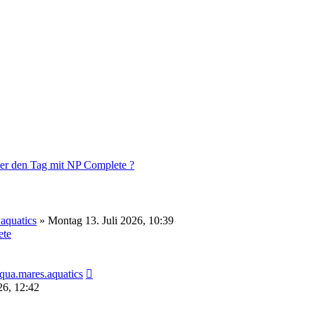
über den Tag mit NP Complete ?
aquatics
» Montag 13. Juli 2026, 10:39
te
Neuester
qua.mares.aquatics
Beitrag
26, 12:42