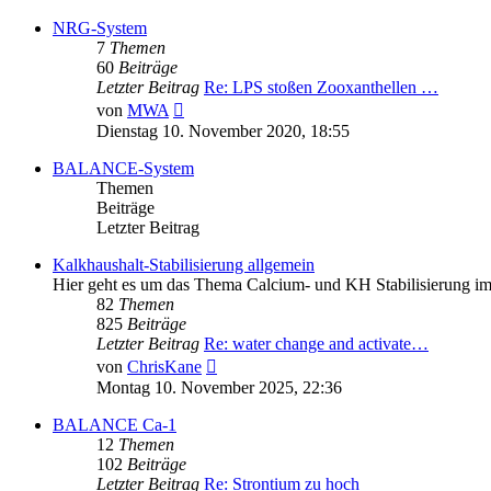
NRG-System
7
Themen
60
Beiträge
Letzter Beitrag
Re: LPS stoßen Zooxanthellen …
Neuester
von
MWA
Beitrag
Dienstag 10. November 2020, 18:55
BALANCE-System
Themen
Beiträge
Letzter Beitrag
Kalkhaushalt-Stabilisierung allgemein
Hier geht es um das Thema Calcium- und KH Stabilisierung i
82
Themen
825
Beiträge
Letzter Beitrag
Re: water change and activate…
Neuester
von
ChrisKane
Beitrag
Montag 10. November 2025, 22:36
BALANCE Ca-1
12
Themen
102
Beiträge
Letzter Beitrag
Re: Strontium zu hoch