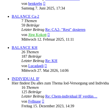
Neuester
von
benkrebs
Beitrag
Samstag 7. Juni 2025, 17:34
BALANCE Ca-2
7
Themen
59
Beiträge
Letzter Beitrag
Re: CA2- "Rest" dosieren
Neuester
von
Jörg Kokott
Beitrag
Mittwoch 12. Februar 2025, 11:11
BALANCE KH
26
Themen
187
Beiträge
Letzter Beitrag
Re: KH
Neuester
von
Lucadagli
Beitrag
Mittwoch 27. Mai 2026, 14:06
INDIVIDUAL IF
Hier findest Du alles zum Thema Iod-Versorgung und Individua
16
Themen
125
Beiträge
Letzter Beitrag
Re: Chem-individual IF verdün…
Neuester
von
Fellnase
Beitrag
Freitag 15. Dezember 2023, 14:39