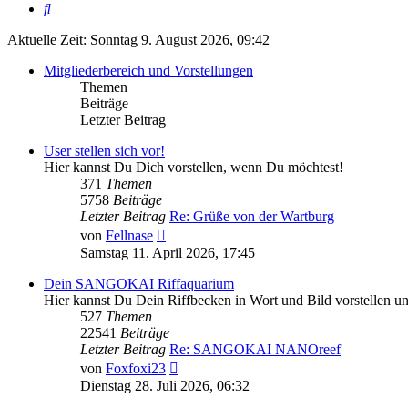
Suche
Aktuelle Zeit: Sonntag 9. August 2026, 09:42
Mitgliederbereich und Vorstellungen
Themen
Beiträge
Letzter Beitrag
User stellen sich vor!
Hier kannst Du Dich vorstellen, wenn Du möchtest!
371
Themen
5758
Beiträge
Letzter Beitrag
Re: Grüße von der Wartburg
Neuester
von
Fellnase
Beitrag
Samstag 11. April 2026, 17:45
Dein SANGOKAI Riffaquarium
Hier kannst Du Dein Riffbecken in Wort und Bild vorstellen 
527
Themen
22541
Beiträge
Letzter Beitrag
Re: SANGOKAI NANOreef
Neuester
von
Foxfoxi23
Beitrag
Dienstag 28. Juli 2026, 06:32