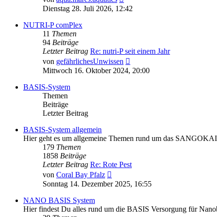
Beitrag
Dienstag 28. Juli 2026, 12:42
NUTRI-P comPlex
11
Themen
94
Beiträge
Letzter Beitrag
Re: nutri-P seit einem Jahr
Neuester
von
gefährlichesUnwissen
Beitrag
Mittwoch 16. Oktober 2024, 20:00
BASIS-System
Themen
Beiträge
Letzter Beitrag
BASIS-System allgemein
Hier geht es um allgemeine Themen rund um das SANGOKA
179
Themen
1858
Beiträge
Letzter Beitrag
Re: Rote Pest
Neuester
von
Coral Bay Pfalz
Beitrag
Sonntag 14. Dezember 2025, 16:55
NANO BASIS System
Hier findest Du alles rund um die BASIS Versorgung für Nan