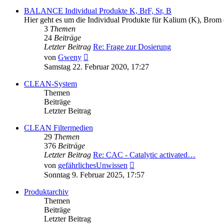
BALANCE Individual Produkte K, BrF, Sr, B
Hier geht es um die Individual Produkte für Kalium (K), Brom 
3
Themen
24
Beiträge
Letzter Beitrag
Re: Frage zur Dosierung
Neuester
von
Gweny
Beitrag
Samstag 22. Februar 2020, 17:27
CLEAN-System
Themen
Beiträge
Letzter Beitrag
CLEAN Filtermedien
29
Themen
376
Beiträge
Letzter Beitrag
Re: CAC - Catalytic activated…
Neuester
von
gefährlichesUnwissen
Beitrag
Sonntag 9. Februar 2025, 17:57
Produktarchiv
Themen
Beiträge
Letzter Beitrag