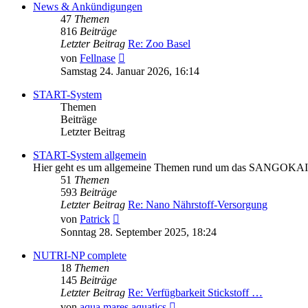
News & Ankündigungen
47
Themen
816
Beiträge
Letzter Beitrag
Re: Zoo Basel
Neuester
von
Fellnase
Beitrag
Samstag 24. Januar 2026, 16:14
START-System
Themen
Beiträge
Letzter Beitrag
START-System allgemein
Hier geht es um allgemeine Themen rund um das SANGOKAI ST
51
Themen
593
Beiträge
Letzter Beitrag
Re: Nano Nährstoff-Versorgung
Neuester
von
Patrick
Beitrag
Sonntag 28. September 2025, 18:24
NUTRI-NP complete
18
Themen
145
Beiträge
Letzter Beitrag
Re: Verfügbarkeit Stickstoff …
Neuester
von
aqua.mares.aquatics