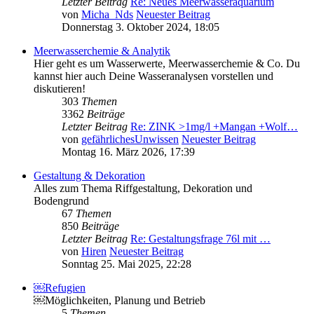
Letzter Beitrag
Re: Neues Meerwasseraquarium
von
Micha_Nds
Neuester Beitrag
Donnerstag 3. Oktober 2024, 18:05
Meerwasserchemie & Analytik
Hier geht es um Wasserwerte, Meerwasserchemie & Co. Du
kannst hier auch Deine Wasseranalysen vorstellen und
diskutieren!
303
Themen
3362
Beiträge
Letzter Beitrag
Re: ZINK >1mg/l +Mangan +Wolf…
von
gefährlichesUnwissen
Neuester Beitrag
Montag 16. März 2026, 17:39
Gestaltung & Dekoration
Alles zum Thema Riffgestaltung, Dekoration und
Bodengrund
67
Themen
850
Beiträge
Letzter Beitrag
Re: Gestaltungsfrage 76l mit …
von
Hiren
Neuester Beitrag
Sonntag 25. Mai 2025, 22:28
￼Refugien
￼Möglichkeiten, Planung und Betrieb
5
Themen