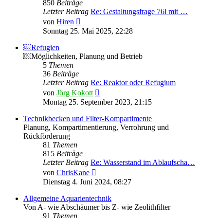
850
Beiträge
Letzter Beitrag
Re: Gestaltungsfrage 76l mit …
Neuester
von
Hiren
Beitrag
Sonntag 25. Mai 2025, 22:28
￼Refugien
￼Möglichkeiten, Planung und Betrieb
5
Themen
36
Beiträge
Letzter Beitrag
Re: Reaktor oder Refugium
Neuester
von
Jörg Kokott
Beitrag
Montag 25. September 2023, 21:15
Technikbecken und Filter-Kompartimente
Planung, Kompartimentierung, Verrohrung und
Rückförderung
81
Themen
815
Beiträge
Letzter Beitrag
Re: Wasserstand im Ablaufscha…
Neuester
von
ChrisKane
Beitrag
Dienstag 4. Juni 2024, 08:27
Allgemeine Aquarientechnik
Von A- wie Abschäumer bis Z- wie Zeolithfilter
91
Themen