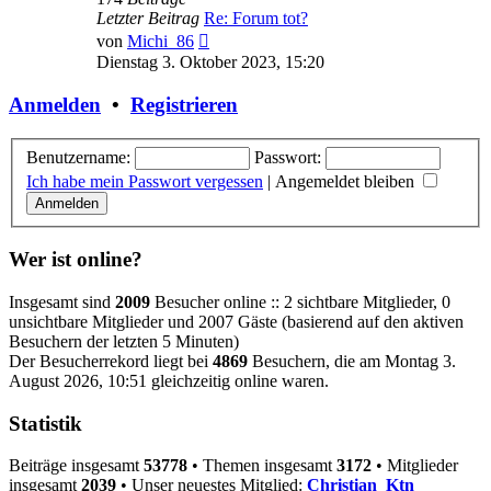
Letzter Beitrag
Re: Forum tot?
Neuester
von
Michi_86
Beitrag
Dienstag 3. Oktober 2023, 15:20
Anmelden
•
Registrieren
Benutzername:
Passwort:
Ich habe mein Passwort vergessen
|
Angemeldet bleiben
Wer ist online?
Insgesamt sind
2009
Besucher online :: 2 sichtbare Mitglieder, 0
unsichtbare Mitglieder und 2007 Gäste (basierend auf den aktiven
Besuchern der letzten 5 Minuten)
Der Besucherrekord liegt bei
4869
Besuchern, die am Montag 3.
August 2026, 10:51 gleichzeitig online waren.
Statistik
Beiträge insgesamt
53778
• Themen insgesamt
3172
• Mitglieder
insgesamt
2039
• Unser neuestes Mitglied:
Christian_Ktn