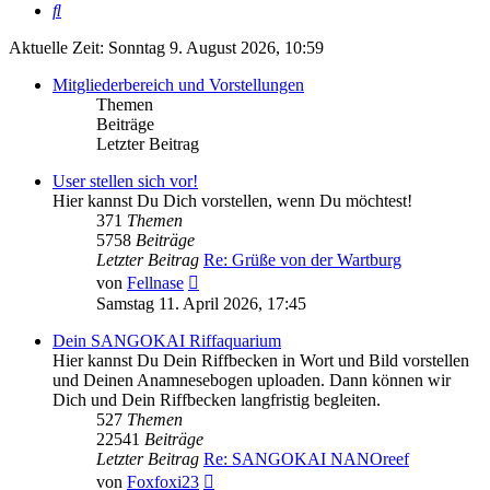
Suche
Aktuelle Zeit: Sonntag 9. August 2026, 10:59
Mitgliederbereich und Vorstellungen
Themen
Beiträge
Letzter Beitrag
User stellen sich vor!
Hier kannst Du Dich vorstellen, wenn Du möchtest!
371
Themen
5758
Beiträge
Letzter Beitrag
Re: Grüße von der Wartburg
Neuester
von
Fellnase
Beitrag
Samstag 11. April 2026, 17:45
Dein SANGOKAI Riffaquarium
Hier kannst Du Dein Riffbecken in Wort und Bild vorstellen
und Deinen Anamnesebogen uploaden. Dann können wir
Dich und Dein Riffbecken langfristig begleiten.
527
Themen
22541
Beiträge
Letzter Beitrag
Re: SANGOKAI NANOreef
Neuester
von
Foxfoxi23