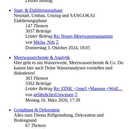
Letzter Beitrag
Start- & Etablierungsphase
Neustart, Umbau, Umzug und SANGOKAI
Etablierungsphase
147
Themen
3037
Beiträge
Letzter Beitrag
Re: Neues Meerwasseraquarium
Neuester
von
Micha_Nds
Beitrag
Donnerstag 3. Oktober 2024, 18:05
Meerwasserchemie & Analytik
Hier geht es um Wasserwerte, Meerwasserchemie & Co. Du
kannst hier auch Deine Wasseranalysen vorstellen und
diskutieren!
303
Themen
3362
Beiträge
Letzter Beitrag
Re: ZINK >1mg/l +Mangan +Wolf…
Neuester
von
gefährlichesUnwissen
Beitrag
Montag 16. März 2026, 17:39
Gestaltung & Dekoration
Alles zum Thema Riffgestaltung, Dekoration und
Bodengrund
67
Themen