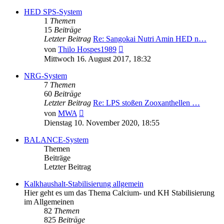
HED SPS-System
1
Themen
15
Beiträge
Letzter Beitrag
Re: Sangokai Nutri Amin HED n…
Neuester
von
Thilo Hospes1989
Beitrag
Mittwoch 16. August 2017, 18:32
NRG-System
7
Themen
60
Beiträge
Letzter Beitrag
Re: LPS stoßen Zooxanthellen …
Neuester
von
MWA
Beitrag
Dienstag 10. November 2020, 18:55
BALANCE-System
Themen
Beiträge
Letzter Beitrag
Kalkhaushalt-Stabilisierung allgemein
Hier geht es um das Thema Calcium- und KH Stabilisierung
im Allgemeinen
82
Themen
825
Beiträge