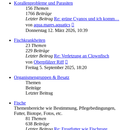
Korallenprobleme und Parasiten
156
Themen
1766
Beiträge
Letzter Beitrag
Re: grüne Cyanos und ich komm…
Neuester
von
aqua.mares.aquatics
Beitrag
Donnerstag 12. März 2026, 10:39
Fischkrankheiten
23
Themen
229
Beiträge
Letzter Beitrag
Re: Verletzung an Clownfisch
Neuester
von
Oberpfälzer Riff
Beitrag
Freitag 5. September 2025, 18:20
Organismengruppen & Besatz
Themen
Beiträge
Letzter Beitrag
Fische
Themenbereiche wie Bestimmung, Pflegebedingungen,
Futter, Biotope, Fotos, etc.
81
Themen
638
Beiträge
Letzter Beitrag
Re: Frostfutter wie Fischroge…