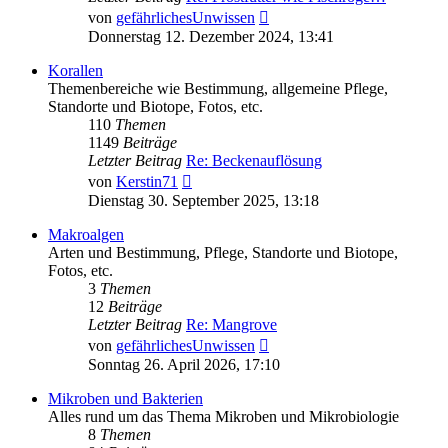
Neuester
von
gefährlichesUnwissen
Beitrag
Donnerstag 12. Dezember 2024, 13:41
Korallen
Themenbereiche wie Bestimmung, allgemeine Pflege,
Standorte und Biotope, Fotos, etc.
110
Themen
1149
Beiträge
Letzter Beitrag
Re: Beckenauflösung
Neuester
von
Kerstin71
Beitrag
Dienstag 30. September 2025, 13:18
Makroalgen
Arten und Bestimmung, Pflege, Standorte und Biotope,
Fotos, etc.
3
Themen
12
Beiträge
Letzter Beitrag
Re: Mangrove
Neuester
von
gefährlichesUnwissen
Beitrag
Sonntag 26. April 2026, 17:10
Mikroben und Bakterien
Alles rund um das Thema Mikroben und Mikrobiologie
8
Themen