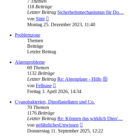
7
Themen
118
Beiträge
Letzter Beitrag
Sicherheitsmechanismus für Do…
Neuester
von
Simi
Beitrag
Montag 25. Dezember 2023, 11:40
Problemzone
Themen
Beiträge
Letzter Beitrag
Algenprobleme
69
Themen
1132
Beiträge
Letzter Beitrag
Re: Algenplage - Hilfe 😣
Neuester
von
Fellnase
Beitrag
Freitag 3. April 2026, 14:34
Cyanobakterien, Dinoflagellaten und Co.
70
Themen
1176
Beiträge
Letzter Beitrag
Re: Können das wirklich Dino'…
Neuester
von
gefährlichesUnwissen
Beitrag
Donnerstag 11. September 2025, 12:22