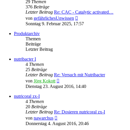
29
Themen
376
Beiträge
Letzter Beitrag
Re: CAC - Catalytic activated…
Neuester
von
gefährlichesUnwissen
Beitrag
Sonntag 9. Februar 2025, 17:57
Produktarchiv
Themen
Beiträge
Letzter Beitrag
nutribacter I
4
Themen
25
Beiträge
Letzter Beitrag
Re: Versuch mit Nutribacter
Neuester
von
Jörg Kokott
Beitrag
Dienstag 23. August 2016, 14:40
nutricoral zx-I
4
Themen
20
Beiträge
Letzter Beitrag
Re: Dosieren nutricoral zx-I
Neuester
von
nawarchus
Beitrag
Donnerstag 4. August 2016, 20:46