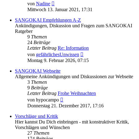
Neuester
von
Nadine
Beitrag
Mittwoch 13. Januar 2021, 17:31
SANGOKAI Empfehlungen A-Z
Ankündigungen, Diskussion und Fragen zum SANGOKAI
Ratgeber
9
Themen
24
Beiträge
Letzter Beitrag
Re: Information
Neuester
von
gefährlichesUnwissen
Beitrag
Montag 9. Februar 2026, 07:15
SANGOKAI Webseite
Allgemeine Ankündigungen und Diskussionen zur Webseite
3
Themen
9
Beiträge
Letzter Beitrag
Frohe Weihnachten
Neuester
von
hypocampo
Beitrag
Donnerstag 21. Dezember 2017, 17:16
Vorschläge und Kritik
Hier kannst Du Dich einbringen - mit konstruktiver Kritik,
Vorschlägen und Wünschen
27
Themen
174
Beiträge