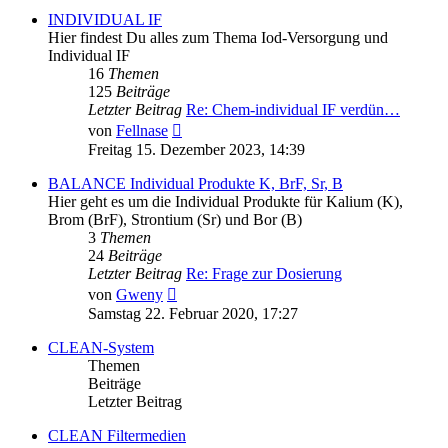
INDIVIDUAL IF
Hier findest Du alles zum Thema Iod-Versorgung und
Individual IF
16
Themen
125
Beiträge
Letzter Beitrag
Re: Chem-individual IF verdün…
Neuester
von
Fellnase
Beitrag
Freitag 15. Dezember 2023, 14:39
BALANCE Individual Produkte K, BrF, Sr, B
Hier geht es um die Individual Produkte für Kalium (K),
Brom (BrF), Strontium (Sr) und Bor (B)
3
Themen
24
Beiträge
Letzter Beitrag
Re: Frage zur Dosierung
Neuester
von
Gweny
Beitrag
Samstag 22. Februar 2020, 17:27
CLEAN-System
Themen
Beiträge
Letzter Beitrag
CLEAN Filtermedien