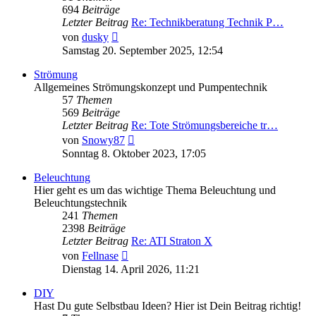
694
Beiträge
Letzter Beitrag
Re: Technikberatung Technik P…
Neuester
von
dusky
Beitrag
Samstag 20. September 2025, 12:54
Strömung
Allgemeines Strömungskonzept und Pumpentechnik
57
Themen
569
Beiträge
Letzter Beitrag
Re: Tote Strömungsbereiche tr…
Neuester
von
Snowy87
Beitrag
Sonntag 8. Oktober 2023, 17:05
Beleuchtung
Hier geht es um das wichtige Thema Beleuchtung und
Beleuchtungstechnik
241
Themen
2398
Beiträge
Letzter Beitrag
Re: ATI Straton X
Neuester
von
Fellnase
Beitrag
Dienstag 14. April 2026, 11:21
DIY
Hast Du gute Selbstbau Ideen? Hier ist Dein Beitrag richtig!