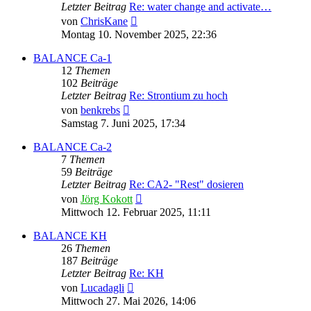
Letzter Beitrag
Re: water change and activate…
Neuester
von
ChrisKane
Beitrag
Montag 10. November 2025, 22:36
BALANCE Ca-1
12
Themen
102
Beiträge
Letzter Beitrag
Re: Strontium zu hoch
Neuester
von
benkrebs
Beitrag
Samstag 7. Juni 2025, 17:34
BALANCE Ca-2
7
Themen
59
Beiträge
Letzter Beitrag
Re: CA2- "Rest" dosieren
Neuester
von
Jörg Kokott
Beitrag
Mittwoch 12. Februar 2025, 11:11
BALANCE KH
26
Themen
187
Beiträge
Letzter Beitrag
Re: KH
Neuester
von
Lucadagli
Beitrag
Mittwoch 27. Mai 2026, 14:06