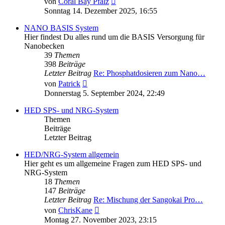
von
Coral Bay Pfalz
Beitrag
Sonntag 14. Dezember 2025, 16:55
NANO BASIS System
Hier findest Du alles rund um die BASIS Versorgung für
Nanobecken
39
Themen
398
Beiträge
Letzter Beitrag
Re: Phosphatdosieren zum Nano…
Neuester
von
Patrick
Beitrag
Donnerstag 5. September 2024, 22:49
HED SPS- und NRG-System
Themen
Beiträge
Letzter Beitrag
HED/NRG-System allgemein
Hier geht es um allgemeine Fragen zum HED SPS- und
NRG-System
18
Themen
147
Beiträge
Letzter Beitrag
Re: Mischung der Sangokai Pro…
Neuester
von
ChrisKane
Beitrag
Montag 27. November 2023, 23:15