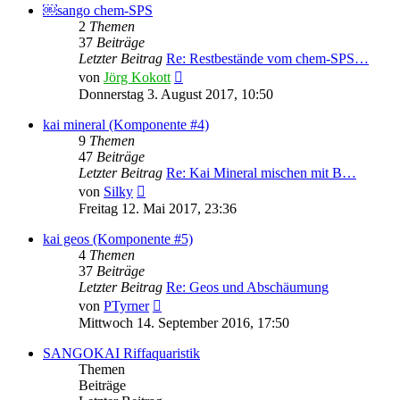
￼sango chem-SPS
2
Themen
37
Beiträge
Letzter Beitrag
Re: Restbestände vom chem-SPS…
Neuester
von
Jörg Kokott
Beitrag
Donnerstag 3. August 2017, 10:50
kai mineral (Komponente #4)
9
Themen
47
Beiträge
Letzter Beitrag
Re: Kai Mineral mischen mit B…
Neuester
von
Silky
Beitrag
Freitag 12. Mai 2017, 23:36
kai geos (Komponente #5)
4
Themen
37
Beiträge
Letzter Beitrag
Re: Geos und Abschäumung
Neuester
von
PTyrner
Beitrag
Mittwoch 14. September 2016, 17:50
SANGOKAI Riffaquaristik
Themen
Beiträge