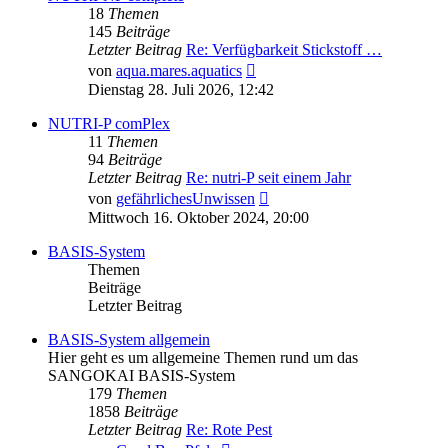
18
Themen
145
Beiträge
Letzter Beitrag
Re: Verfügbarkeit Stickstoff …
Neuester
von
aqua.mares.aquatics
Beitrag
Dienstag 28. Juli 2026, 12:42
NUTRI-P comPlex
11
Themen
94
Beiträge
Letzter Beitrag
Re: nutri-P seit einem Jahr
Neuester
von
gefährlichesUnwissen
Beitrag
Mittwoch 16. Oktober 2024, 20:00
BASIS-System
Themen
Beiträge
Letzter Beitrag
BASIS-System allgemein
Hier geht es um allgemeine Themen rund um das
SANGOKAI BASIS-System
179
Themen
1858
Beiträge
Letzter Beitrag
Re: Rote Pest
Neuester