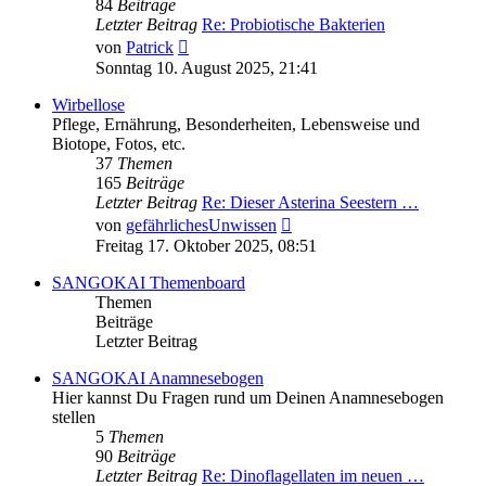
84
Beiträge
Letzter Beitrag
Re: Probiotische Bakterien
Neuester
von
Patrick
Beitrag
Sonntag 10. August 2025, 21:41
Wirbellose
Pflege, Ernährung, Besonderheiten, Lebensweise und
Biotope, Fotos, etc.
37
Themen
165
Beiträge
Letzter Beitrag
Re: Dieser Asterina Seestern …
Neuester
von
gefährlichesUnwissen
Beitrag
Freitag 17. Oktober 2025, 08:51
SANGOKAI Themenboard
Themen
Beiträge
Letzter Beitrag
SANGOKAI Anamnesebogen
Hier kannst Du Fragen rund um Deinen Anamnesebogen
stellen
5
Themen
90
Beiträge
Letzter Beitrag
Re: Dinoflagellaten im neuen …