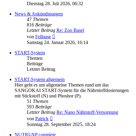
Beitrag
Dienstag 28. Juli 2026, 06:32
News & Ankündigungen
47
Themen
816
Beiträge
Letzter Beitrag
Re: Zoo Basel
Neuester
von
Fellnase
Beitrag
Samstag 24. Januar 2026, 16:14
START-System
Themen
Beiträge
Letzter Beitrag
START-System allgemein
Hier geht es um allgemeine Themen rund um das
SANGOKAI START-System für die Nährstoffdosierungen
mit Stickstoff (N) und Phoshor (P).
51
Themen
593
Beiträge
Letzter Beitrag
Re: Nano Nährstoff-Versorgung
Neuester
von
Patrick
Beitrag
Sonntag 28. September 2025, 18:24
NUTRI-NP complete