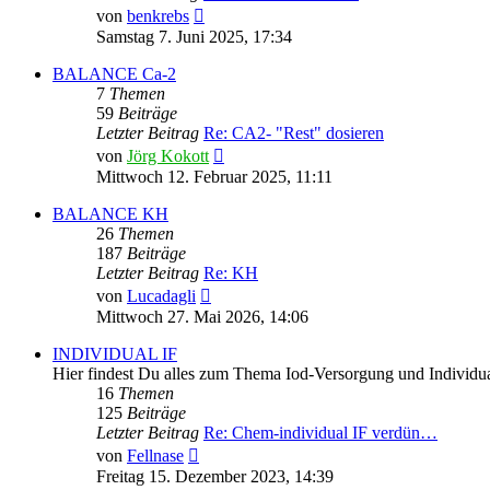
Neuester
von
benkrebs
Beitrag
Samstag 7. Juni 2025, 17:34
BALANCE Ca-2
7
Themen
59
Beiträge
Letzter Beitrag
Re: CA2- "Rest" dosieren
Neuester
von
Jörg Kokott
Beitrag
Mittwoch 12. Februar 2025, 11:11
BALANCE KH
26
Themen
187
Beiträge
Letzter Beitrag
Re: KH
Neuester
von
Lucadagli
Beitrag
Mittwoch 27. Mai 2026, 14:06
INDIVIDUAL IF
Hier findest Du alles zum Thema Iod-Versorgung und Individua
16
Themen
125
Beiträge
Letzter Beitrag
Re: Chem-individual IF verdün…
Neuester
von
Fellnase
Beitrag
Freitag 15. Dezember 2023, 14:39