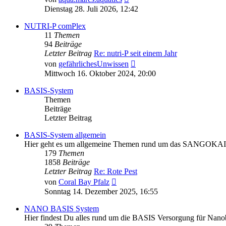
Beitrag
Dienstag 28. Juli 2026, 12:42
NUTRI-P comPlex
11
Themen
94
Beiträge
Letzter Beitrag
Re: nutri-P seit einem Jahr
Neuester
von
gefährlichesUnwissen
Beitrag
Mittwoch 16. Oktober 2024, 20:00
BASIS-System
Themen
Beiträge
Letzter Beitrag
BASIS-System allgemein
Hier geht es um allgemeine Themen rund um das SANGOKA
179
Themen
1858
Beiträge
Letzter Beitrag
Re: Rote Pest
Neuester
von
Coral Bay Pfalz
Beitrag
Sonntag 14. Dezember 2025, 16:55
NANO BASIS System
Hier findest Du alles rund um die BASIS Versorgung für Nan