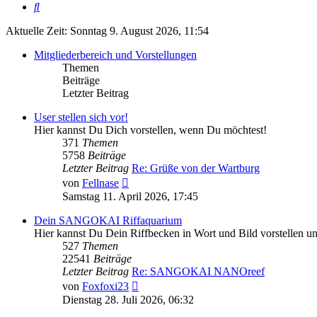
Suche
Aktuelle Zeit: Sonntag 9. August 2026, 11:54
Mitgliederbereich und Vorstellungen
Themen
Beiträge
Letzter Beitrag
User stellen sich vor!
Hier kannst Du Dich vorstellen, wenn Du möchtest!
371
Themen
5758
Beiträge
Letzter Beitrag
Re: Grüße von der Wartburg
Neuester
von
Fellnase
Beitrag
Samstag 11. April 2026, 17:45
Dein SANGOKAI Riffaquarium
Hier kannst Du Dein Riffbecken in Wort und Bild vorstellen 
527
Themen
22541
Beiträge
Letzter Beitrag
Re: SANGOKAI NANOreef
Neuester
von
Foxfoxi23
Beitrag
Dienstag 28. Juli 2026, 06:32