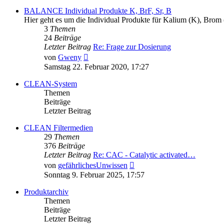
BALANCE Individual Produkte K, BrF, Sr, B
Hier geht es um die Individual Produkte für Kalium (K), Brom 
3
Themen
24
Beiträge
Letzter Beitrag
Re: Frage zur Dosierung
Neuester
von
Gweny
Beitrag
Samstag 22. Februar 2020, 17:27
CLEAN-System
Themen
Beiträge
Letzter Beitrag
CLEAN Filtermedien
29
Themen
376
Beiträge
Letzter Beitrag
Re: CAC - Catalytic activated…
Neuester
von
gefährlichesUnwissen
Beitrag
Sonntag 9. Februar 2025, 17:57
Produktarchiv
Themen
Beiträge
Letzter Beitrag