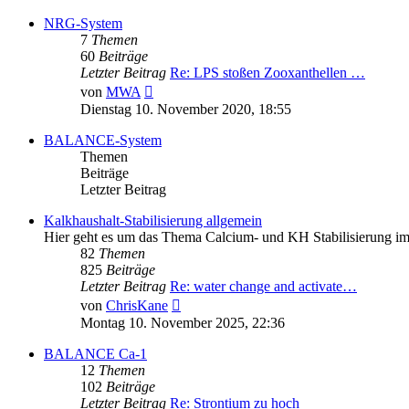
NRG-System
7
Themen
60
Beiträge
Letzter Beitrag
Re: LPS stoßen Zooxanthellen …
Neuester
von
MWA
Beitrag
Dienstag 10. November 2020, 18:55
BALANCE-System
Themen
Beiträge
Letzter Beitrag
Kalkhaushalt-Stabilisierung allgemein
Hier geht es um das Thema Calcium- und KH Stabilisierung i
82
Themen
825
Beiträge
Letzter Beitrag
Re: water change and activate…
Neuester
von
ChrisKane
Beitrag
Montag 10. November 2025, 22:36
BALANCE Ca-1
12
Themen
102
Beiträge
Letzter Beitrag
Re: Strontium zu hoch