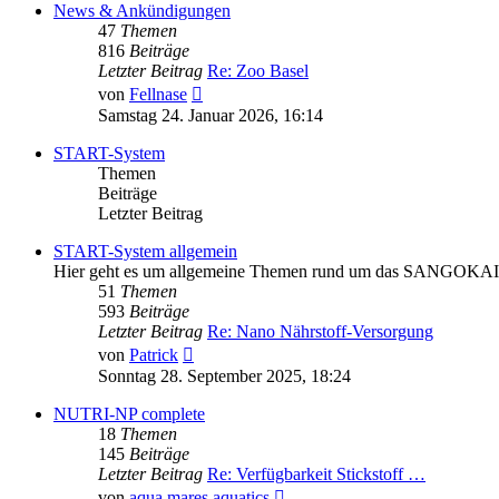
News & Ankündigungen
47
Themen
816
Beiträge
Letzter Beitrag
Re: Zoo Basel
Neuester
von
Fellnase
Beitrag
Samstag 24. Januar 2026, 16:14
START-System
Themen
Beiträge
Letzter Beitrag
START-System allgemein
Hier geht es um allgemeine Themen rund um das SANGOKAI ST
51
Themen
593
Beiträge
Letzter Beitrag
Re: Nano Nährstoff-Versorgung
Neuester
von
Patrick
Beitrag
Sonntag 28. September 2025, 18:24
NUTRI-NP complete
18
Themen
145
Beiträge
Letzter Beitrag
Re: Verfügbarkeit Stickstoff …
Neuester
von
aqua.mares.aquatics