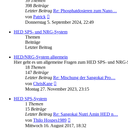
39
Themen
398
Beiträge
Letzter Beitrag
Re: Phosphatdosieren zum Nano…
Neuester
von
Patrick
Beitrag
Donnerstag 5. September 2024, 22:49
HED SPS- und NRG-System
Themen
Beiträge
Letzter Beitrag
HED/NRG-System allgemein
Hier geht es um allgemeine Fragen zum HED SPS- und NRG-
18
Themen
147
Beiträge
Letzter Beitrag
Re: Mischung der Sangokai Pro…
Neuester
von
ChrisKane
Beitrag
Montag 27. November 2023, 23:15
HED SPS-System
1
Themen
15
Beiträge
Letzter Beitrag
Re: Sangokai Nutri Amin HED n…
Neuester
von
Thilo Hospes1989
Beitrag
Mittwoch 16. August 2017, 18:32