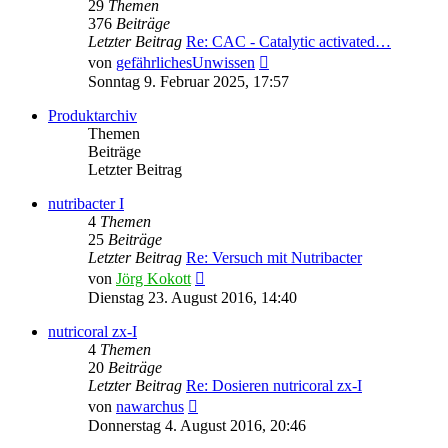
29
Themen
376
Beiträge
Letzter Beitrag
Re: CAC - Catalytic activated…
Neuester
von
gefährlichesUnwissen
Beitrag
Sonntag 9. Februar 2025, 17:57
Produktarchiv
Themen
Beiträge
Letzter Beitrag
nutribacter I
4
Themen
25
Beiträge
Letzter Beitrag
Re: Versuch mit Nutribacter
Neuester
von
Jörg Kokott
Beitrag
Dienstag 23. August 2016, 14:40
nutricoral zx-I
4
Themen
20
Beiträge
Letzter Beitrag
Re: Dosieren nutricoral zx-I
Neuester
von
nawarchus
Beitrag
Donnerstag 4. August 2016, 20:46