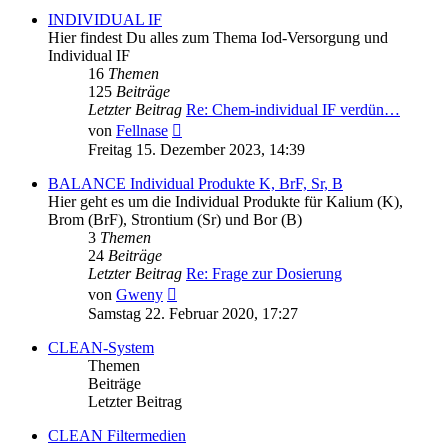
INDIVIDUAL IF
Hier findest Du alles zum Thema Iod-Versorgung und
Individual IF
16
Themen
125
Beiträge
Letzter Beitrag
Re: Chem-individual IF verdün…
Neuester
von
Fellnase
Beitrag
Freitag 15. Dezember 2023, 14:39
BALANCE Individual Produkte K, BrF, Sr, B
Hier geht es um die Individual Produkte für Kalium (K),
Brom (BrF), Strontium (Sr) und Bor (B)
3
Themen
24
Beiträge
Letzter Beitrag
Re: Frage zur Dosierung
Neuester
von
Gweny
Beitrag
Samstag 22. Februar 2020, 17:27
CLEAN-System
Themen
Beiträge
Letzter Beitrag
CLEAN Filtermedien