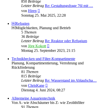
850
Beiträge
Letzter Beitrag
Re: Gestaltungsfrage 76l mit …
Neuester
von
Hiren
Beitrag
Sonntag 25. Mai 2025, 22:28
￼Refugien
￼Möglichkeiten, Planung und Betrieb
5
Themen
36
Beiträge
Letzter Beitrag
Re: Reaktor oder Refugium
Neuester
von
Jörg Kokott
Beitrag
Montag 25. September 2023, 21:15
Technikbecken und Filter-Kompartimente
Planung, Kompartimentierung, Verrohrung und
Rückförderung
81
Themen
815
Beiträge
Letzter Beitrag
Re: Wasserstand im Ablaufscha…
Neuester
von
ChrisKane
Beitrag
Dienstag 4. Juni 2024, 08:27
Allgemeine Aquarientechnik
Von A- wie Abschäumer bis Z- wie Zeolithfilter
91
Themen