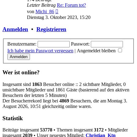
Letzter Beitrag
Re: Forum tot?
Neuester
von
Michi_86
Beitrag
Dienstag 3. Oktober 2023, 15:20
Anmelden
•
Registrieren
Benutzername:
Passwort:
Ich habe mein Passwort vergessen
|
Angemeldet bleiben
Wer ist online?
Insgesamt sind
1863
Besucher online :: 2 sichtbare Mitglieder, 0
unsichtbare Mitglieder und 1861 Gäste (basierend auf den aktiven
Besuchern der letzten 5 Minuten)
Der Besucherrekord liegt bei
4869
Besuchern, die am Montag 3.
August 2026, 10:51 gleichzeitig online waren.
Statistik
Beiträge insgesamt
53778
• Themen insgesamt
3172
• Mitglieder
insgesamt
2039
• Unser neuestes Mitglied:
Christian_Ktn