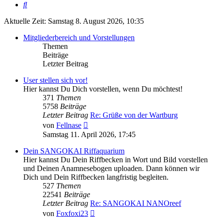
Suche
Aktuelle Zeit: Samstag 8. August 2026, 10:35
Mitgliederbereich und Vorstellungen
Themen
Beiträge
Letzter Beitrag
User stellen sich vor!
Hier kannst Du Dich vorstellen, wenn Du möchtest!
371
Themen
5758
Beiträge
Letzter Beitrag
Re: Grüße von der Wartburg
Neuester
von
Fellnase
Beitrag
Samstag 11. April 2026, 17:45
Dein SANGOKAI Riffaquarium
Hier kannst Du Dein Riffbecken in Wort und Bild vorstellen
und Deinen Anamnesebogen uploaden. Dann können wir
Dich und Dein Riffbecken langfristig begleiten.
527
Themen
22541
Beiträge
Letzter Beitrag
Re: SANGOKAI NANOreef
Neuester
von
Foxfoxi23