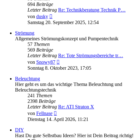
694
Beiträge
Letzter Beitrag
Re: Technikberatung Technik P…
Neuester
von
dusky
Beitrag
Samstag 20. September 2025, 12:54
Strömung
Allgemeines Strömungskonzept und Pumpentechnik
57
Themen
569
Beiträge
Letzter Beitrag
Re: Tote Strömungsbereiche tr…
Neuester
von
Snowy87
Beitrag
Sonntag 8. Oktober 2023, 17:05
Beleuchtung
Hier geht es um das wichtige Thema Beleuchtung und
Beleuchtungstechnik
241
Themen
2398
Beiträge
Letzter Beitrag
Re: ATI Straton X
Neuester
von
Fellnase
Beitrag
Dienstag 14. April 2026, 11:21
DIY
Hast Du gute Selbstbau Ideen? Hier ist Dein Beitrag richtig!