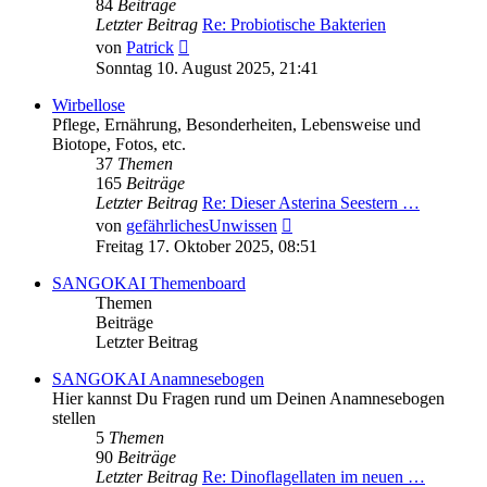
84
Beiträge
Letzter Beitrag
Re: Probiotische Bakterien
Neuester
von
Patrick
Beitrag
Sonntag 10. August 2025, 21:41
Wirbellose
Pflege, Ernährung, Besonderheiten, Lebensweise und
Biotope, Fotos, etc.
37
Themen
165
Beiträge
Letzter Beitrag
Re: Dieser Asterina Seestern …
Neuester
von
gefährlichesUnwissen
Beitrag
Freitag 17. Oktober 2025, 08:51
SANGOKAI Themenboard
Themen
Beiträge
Letzter Beitrag
SANGOKAI Anamnesebogen
Hier kannst Du Fragen rund um Deinen Anamnesebogen
stellen
5
Themen
90
Beiträge
Letzter Beitrag
Re: Dinoflagellaten im neuen …