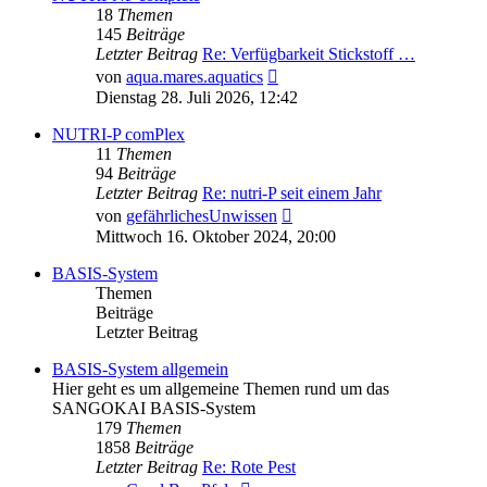
18
Themen
145
Beiträge
Letzter Beitrag
Re: Verfügbarkeit Stickstoff …
Neuester
von
aqua.mares.aquatics
Beitrag
Dienstag 28. Juli 2026, 12:42
NUTRI-P comPlex
11
Themen
94
Beiträge
Letzter Beitrag
Re: nutri-P seit einem Jahr
Neuester
von
gefährlichesUnwissen
Beitrag
Mittwoch 16. Oktober 2024, 20:00
BASIS-System
Themen
Beiträge
Letzter Beitrag
BASIS-System allgemein
Hier geht es um allgemeine Themen rund um das
SANGOKAI BASIS-System
179
Themen
1858
Beiträge
Letzter Beitrag
Re: Rote Pest
Neuester