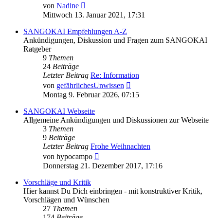
Neuester
von
Nadine
Beitrag
Mittwoch 13. Januar 2021, 17:31
SANGOKAI Empfehlungen A-Z
Ankündigungen, Diskussion und Fragen zum SANGOKAI
Ratgeber
9
Themen
24
Beiträge
Letzter Beitrag
Re: Information
Neuester
von
gefährlichesUnwissen
Beitrag
Montag 9. Februar 2026, 07:15
SANGOKAI Webseite
Allgemeine Ankündigungen und Diskussionen zur Webseite
3
Themen
9
Beiträge
Letzter Beitrag
Frohe Weihnachten
Neuester
von
hypocampo
Beitrag
Donnerstag 21. Dezember 2017, 17:16
Vorschläge und Kritik
Hier kannst Du Dich einbringen - mit konstruktiver Kritik,
Vorschlägen und Wünschen
27
Themen
174
Beiträge