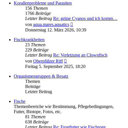
Korallenprobleme und Parasiten
156
Themen
1766
Beiträge
Letzter Beitrag
Re: grüne Cyanos und ich komm…
Neuester
von
aqua.mares.aquatics
Beitrag
Donnerstag 12. März 2026, 10:39
Fischkrankheiten
23
Themen
229
Beiträge
Letzter Beitrag
Re: Verletzung an Clownfisch
Neuester
von
Oberpfälzer Riff
Beitrag
Freitag 5. September 2025, 18:20
Organismengruppen & Besatz
Themen
Beiträge
Letzter Beitrag
Fische
Themenbereiche wie Bestimmung, Pflegebedingungen,
Futter, Biotope, Fotos, etc.
81
Themen
638
Beiträge
Letzter Beitrag
Re: Frostfutter wie Fischroge…