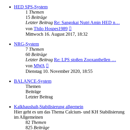
HED SPS-System
1
Themen
15
Beiträge
Letzter Beitrag
Re: Sangokai Nutri Amin HED n…
Neuester
von
Thilo Hospes1989
Beitrag
Mittwoch 16. August 2017, 18:32
NRG-System
7
Themen
60
Beiträge
Letzter Beitrag
Re: LPS stoßen Zooxanthellen …
Neuester
von
MWA
Beitrag
Dienstag 10. November 2020, 18:55
BALANCE-System
Themen
Beiträge
Letzter Beitrag
Kalkhaushalt-Stabilisierung allgemein
Hier geht es um das Thema Calcium- und KH Stabilisierung
im Allgemeinen
82
Themen
825
Beiträge