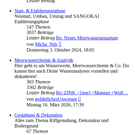
Letzter Beitrag
Start- & Etablierungsphase
Neustart, Umbau, Umzug und SANGOKAI
Etablierungsphase
147
Themen
3037
Beiträge
Letzter Beitrag
Re: Neues Meerwasseraquarium
Neuester
von
Micha_Nds
Beitrag
Donnerstag 3. Oktober 2024, 18:05
Meerwasserchemie & Analytik
Hier geht es um Wasserwerte, Meerwasserchemie & Co. Du
kannst hier auch Deine Wasseranalysen vorstellen und
diskutieren!
303
Themen
3362
Beiträge
Letzter Beitrag
Re: ZINK >1mg/l +Mangan +Wolf…
Neuester
von
gefährlichesUnwissen
Beitrag
Montag 16. März 2026, 17:39
Gestaltung & Dekoration
Alles zum Thema Riffgestaltung, Dekoration und
Bodengrund
67
Themen