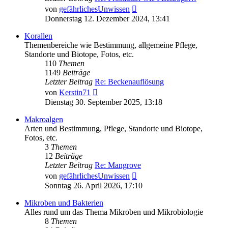
Neuester
von
gefährlichesUnwissen
Beitrag
Donnerstag 12. Dezember 2024, 13:41
Korallen
Themenbereiche wie Bestimmung, allgemeine Pflege,
Standorte und Biotope, Fotos, etc.
110
Themen
1149
Beiträge
Letzter Beitrag
Re: Beckenauflösung
Neuester
von
Kerstin71
Beitrag
Dienstag 30. September 2025, 13:18
Makroalgen
Arten und Bestimmung, Pflege, Standorte und Biotope,
Fotos, etc.
3
Themen
12
Beiträge
Letzter Beitrag
Re: Mangrove
Neuester
von
gefährlichesUnwissen
Beitrag
Sonntag 26. April 2026, 17:10
Mikroben und Bakterien
Alles rund um das Thema Mikroben und Mikrobiologie
8
Themen