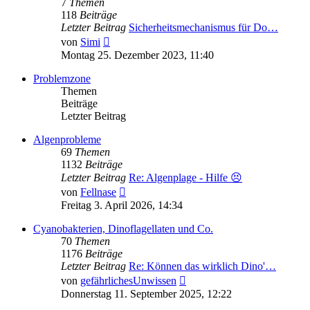
7
Themen
118
Beiträge
Letzter Beitrag
Sicherheitsmechanismus für Do…
Neuester
von
Simi
Beitrag
Montag 25. Dezember 2023, 11:40
Problemzone
Themen
Beiträge
Letzter Beitrag
Algenprobleme
69
Themen
1132
Beiträge
Letzter Beitrag
Re: Algenplage - Hilfe 😣
Neuester
von
Fellnase
Beitrag
Freitag 3. April 2026, 14:34
Cyanobakterien, Dinoflagellaten und Co.
70
Themen
1176
Beiträge
Letzter Beitrag
Re: Können das wirklich Dino'…
Neuester
von
gefährlichesUnwissen
Beitrag
Donnerstag 11. September 2025, 12:22