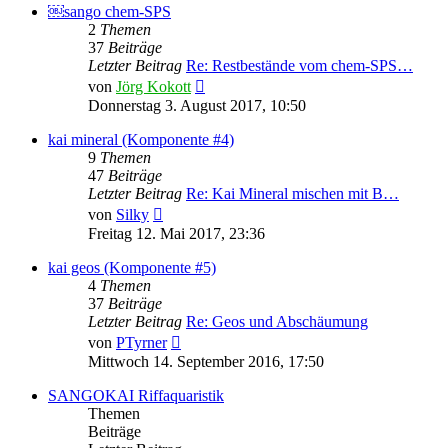
￼sango chem-SPS
2
Themen
37
Beiträge
Letzter Beitrag
Re: Restbestände vom chem-SPS…
Neuester
von
Jörg Kokott
Beitrag
Donnerstag 3. August 2017, 10:50
kai mineral (Komponente #4)
9
Themen
47
Beiträge
Letzter Beitrag
Re: Kai Mineral mischen mit B…
Neuester
von
Silky
Beitrag
Freitag 12. Mai 2017, 23:36
kai geos (Komponente #5)
4
Themen
37
Beiträge
Letzter Beitrag
Re: Geos und Abschäumung
Neuester
von
PTyrner
Beitrag
Mittwoch 14. September 2016, 17:50
SANGOKAI Riffaquaristik
Themen
Beiträge