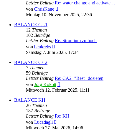
Letzter Beitrag
Re: water change and activate…
Neuester
von
ChrisKane
Beitrag
Montag 10. November 2025, 22:36
BALANCE Ca-1
12
Themen
102
Beiträge
Letzter Beitrag
Re: Strontium zu hoch
Neuester
von
benkrebs
Beitrag
Samstag 7. Juni 2025, 17:34
BALANCE Ca-2
7
Themen
59
Beiträge
Letzter Beitrag
Re: CA2- "Rest" dosieren
Neuester
von
Jörg Kokott
Beitrag
Mittwoch 12. Februar 2025, 11:11
BALANCE KH
26
Themen
187
Beiträge
Letzter Beitrag
Re: KH
Neuester
von
Lucadagli
Beitrag
Mittwoch 27. Mai 2026, 14:06