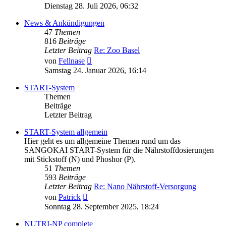
Beitrag
Dienstag 28. Juli 2026, 06:32
News & Ankündigungen
47
Themen
816
Beiträge
Letzter Beitrag
Re: Zoo Basel
Neuester
von
Fellnase
Beitrag
Samstag 24. Januar 2026, 16:14
START-System
Themen
Beiträge
Letzter Beitrag
START-System allgemein
Hier geht es um allgemeine Themen rund um das
SANGOKAI START-System für die Nährstoffdosierungen
mit Stickstoff (N) und Phoshor (P).
51
Themen
593
Beiträge
Letzter Beitrag
Re: Nano Nährstoff-Versorgung
Neuester
von
Patrick
Beitrag
Sonntag 28. September 2025, 18:24
NUTRI-NP complete