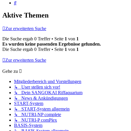
Suche
Aktive Themen
Zur erweiterten Suche
Die Suche ergab 0 Treffer • Seite
1
von
1
Es wurden keine passenden Ergebnisse gefunden.
Die Suche ergab 0 Treffer • Seite
1
von
1
Zur erweiterten Suche
Gehe zu
Mitgliederbereich und Vorstellungen
↳ User stellen sich vor!
↳ Dein SANGOKAI Riffaquarium
↳ News & Ankündigungen
START-System
↳ START-System allgemein
↳ NUTRI-NP complete
↳ NUTRI-P comPlex
BASIS-System
↳ BASIS-System allgemein