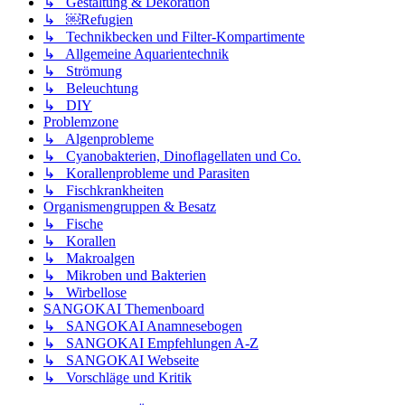
↳ Gestaltung & Dekoration
↳ ￼Refugien
↳ Technikbecken und Filter-Kompartimente
↳ Allgemeine Aquarientechnik
↳ Strömung
↳ Beleuchtung
↳ DIY
Problemzone
↳ Algenprobleme
↳ Cyanobakterien, Dinoflagellaten und Co.
↳ Korallenprobleme und Parasiten
↳ Fischkrankheiten
Organismengruppen & Besatz
↳ Fische
↳ Korallen
↳ Makroalgen
↳ Mikroben und Bakterien
↳ Wirbellose
SANGOKAI Themenboard
↳ SANGOKAI Anamnesebogen
↳ SANGOKAI Empfehlungen A-Z
↳ SANGOKAI Webseite
↳ Vorschläge und Kritik