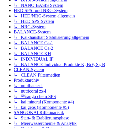
↳ NANO BASIS System
HED SPS- und NRG-System
↳ HED/NRG-System allgemein
↳ HED SPS-System
↳ NRG-System
BALANCE-System
↳ Kalkhaushalt-Stabilisierung allgemein
↳ BALANCE Ca-1
↳ BALANCE Ca-2
↳ BALANCE KH
↳ INDIVIDUAL IF
↳ BALANCE Individual Produkte K, BrF, Sr, B
CLEAN-System
↳ CLEAN Filtermedien
Produktarchiv
↳ nutribacter I
↳ nutricoral zx-I
↳ ￼sango chem-SPS
↳ kai mineral (Komponente #4)
↳ kai geos (Komponente #5)
SANGOKAI Riffaquaristik
↳ Start- & Etablierungsphase
↳ Meerwasserchemie & Analytik