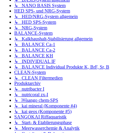
↳ NANO BASIS System
HED SPS- und NRG-System
↳ HED/NRG-System allgemein
↳ HED SPS-System
↳ NRG-System
BALANCE-System
↳ Kalkhaushalt-Stabilisierung allgemein
↳ BALANCE Ca-1
↳ BALANCE Ca-2
↳ BALANCE KH
↳ INDIVIDUAL IF
↳ BALANCE Individual Produkte K, BrF, Sr, B
CLEAN-System
↳ CLEAN Filtermedien
Produktarchiv
↳ nutribacter I
↳ nutricoral zx-I
↳ ￼sango chem-SPS
↳ kai mineral (Komponente #4)
↳ kai geos (Komponente #5)
SANGOKAI Riffaquaristik
↳ Start- & Etablierungsphase
↳ Meerwasserchemie & Analytik