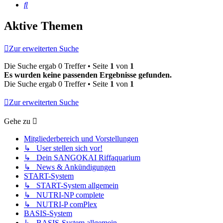
Suche
Aktive Themen
Zur erweiterten Suche
Die Suche ergab 0 Treffer • Seite
1
von
1
Es wurden keine passenden Ergebnisse gefunden.
Die Suche ergab 0 Treffer • Seite
1
von
1
Zur erweiterten Suche
Gehe zu
Mitgliederbereich und Vorstellungen
↳ User stellen sich vor!
↳ Dein SANGOKAI Riffaquarium
↳ News & Ankündigungen
START-System
↳ START-System allgemein
↳ NUTRI-NP complete
↳ NUTRI-P comPlex
BASIS-System
↳ BASIS-System allgemein