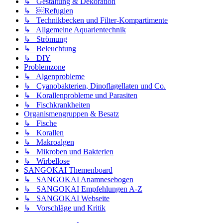
↳ Gestaltung & Dekoration
↳ ￼Refugien
↳ Technikbecken und Filter-Kompartimente
↳ Allgemeine Aquarientechnik
↳ Strömung
↳ Beleuchtung
↳ DIY
Problemzone
↳ Algenprobleme
↳ Cyanobakterien, Dinoflagellaten und Co.
↳ Korallenprobleme und Parasiten
↳ Fischkrankheiten
Organismengruppen & Besatz
↳ Fische
↳ Korallen
↳ Makroalgen
↳ Mikroben und Bakterien
↳ Wirbellose
SANGOKAI Themenboard
↳ SANGOKAI Anamnesebogen
↳ SANGOKAI Empfehlungen A-Z
↳ SANGOKAI Webseite
↳ Vorschläge und Kritik