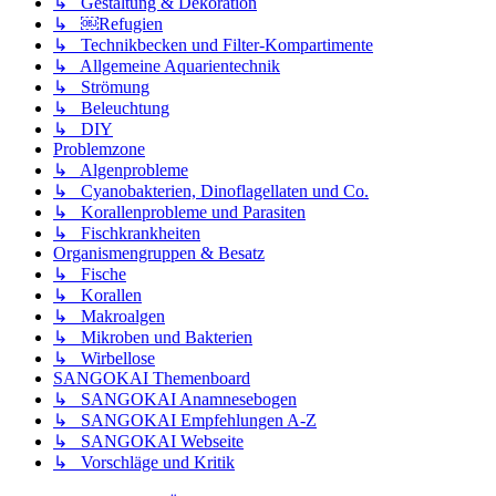
↳ Gestaltung & Dekoration
↳ ￼Refugien
↳ Technikbecken und Filter-Kompartimente
↳ Allgemeine Aquarientechnik
↳ Strömung
↳ Beleuchtung
↳ DIY
Problemzone
↳ Algenprobleme
↳ Cyanobakterien, Dinoflagellaten und Co.
↳ Korallenprobleme und Parasiten
↳ Fischkrankheiten
Organismengruppen & Besatz
↳ Fische
↳ Korallen
↳ Makroalgen
↳ Mikroben und Bakterien
↳ Wirbellose
SANGOKAI Themenboard
↳ SANGOKAI Anamnesebogen
↳ SANGOKAI Empfehlungen A-Z
↳ SANGOKAI Webseite
↳ Vorschläge und Kritik