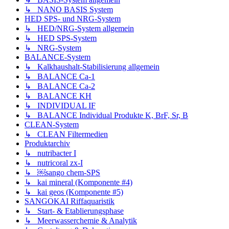
↳ NANO BASIS System
HED SPS- und NRG-System
↳ HED/NRG-System allgemein
↳ HED SPS-System
↳ NRG-System
BALANCE-System
↳ Kalkhaushalt-Stabilisierung allgemein
↳ BALANCE Ca-1
↳ BALANCE Ca-2
↳ BALANCE KH
↳ INDIVIDUAL IF
↳ BALANCE Individual Produkte K, BrF, Sr, B
CLEAN-System
↳ CLEAN Filtermedien
Produktarchiv
↳ nutribacter I
↳ nutricoral zx-I
↳ ￼sango chem-SPS
↳ kai mineral (Komponente #4)
↳ kai geos (Komponente #5)
SANGOKAI Riffaquaristik
↳ Start- & Etablierungsphase
↳ Meerwasserchemie & Analytik