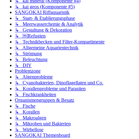
↳ kai mineral (Komponente #4)
↳ kai geos (Komponente #5)
SANGOKAI Riffaquaristik
↳ Start- & Etablierungsphase
↳ Meerwasserchemie & Analytik
↳ Gestaltung & Dekoration
↳ ￼Refugien
↳ Technikbecken und Filter-Kompartimente
↳ Allgemeine Aquarientechnik
↳ Strömung
↳ Beleuchtung
↳ DIY
Problemzone
↳ Algenprobleme
↳ Cyanobakterien, Dinoflagellaten und Co.
↳ Korallenprobleme und Parasiten
↳ Fischkrankheiten
Organismengruppen & Besatz
↳ Fische
↳ Korallen
↳ Makroalgen
↳ Mikroben und Bakterien
↳ Wirbellose
SANGOKAI Themenboard