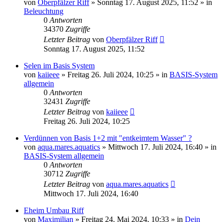
von
Oberpfälzer Riff
»
Sonntag 17. August 2025, 11:52
» in
Beleuchtung
0
Antworten
34370
Zugriffe
Letzter Beitrag
von
Oberpfälzer Riff
Sonntag 17. August 2025, 11:52
Selen im Basis System
von
kaiieee
»
Freitag 26. Juli 2024, 10:25
» in
BASIS-System
allgemein
0
Antworten
32431
Zugriffe
Letzter Beitrag
von
kaiieee
Freitag 26. Juli 2024, 10:25
Verdünnen von Basis 1+2 mit "entkeimtem Wasser" ?
von
aqua.mares.aquatics
»
Mittwoch 17. Juli 2024, 16:40
» in
BASIS-System allgemein
0
Antworten
30712
Zugriffe
Letzter Beitrag
von
aqua.mares.aquatics
Mittwoch 17. Juli 2024, 16:40
Eheim Umbau Riff
von
Maximilian
»
Freitag 24. Mai 2024, 10:33
» in
Dein