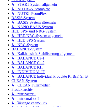
↳ START-System allgemein
↳ NUTRI-NP complete
↳ NUTRI-P comPlex
BASIS-System
↳ BASIS-System allgemein
↳ NANO BASIS System
HED SPS- und NRG-System
↳ HED/NRG-System allgemein
↳ HED SPS-System
↳ NRG-System
BALANCE-System
↳ Kalkhaushalt-Stabilisierung allgemein
↳ BALANCE Ca-1
↳ BALANCE Ca-2
↳ BALANCE KH
↳ INDIVIDUAL IF
↳ BALANCE Individual Produkte K, BrF, Sr, B
CLEAN-System
↳ CLEAN Filtermedien
Produktarchiv
↳ nutribacter I
↳ nutricoral zx-I
↳ ￼sango chem-SPS