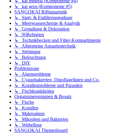
↳ kai mineral (Komponente #4)
↳ kai geos (Komponente #5)
SANGOKAI Riffaquaristik
↳ Start- & Etablierungsphase
↳ Meerwasserchemie & Analytik
↳ Gestaltung & Dekoration
↳ ￼Refugien
↳ Technikbecken und Filter-Kompartimente
↳ Allgemeine Aquarientechnik
↳ Strömung
↳ Beleuchtung
↳ DIY
Problemzone
↳ Algenprobleme
↳ Cyanobakterien, Dinoflagellaten und Co.
↳ Korallenprobleme und Parasiten
↳ Fischkrankheiten
Organismengruppen & Besatz
↳ Fische
↳ Korallen
↳ Makroalgen
↳ Mikroben und Bakterien
↳ Wirbellose
SANGOKAI Themenboard