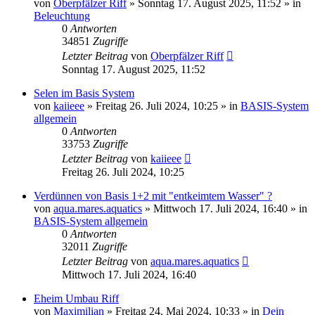
von
Oberpfälzer Riff
»
Sonntag 17. August 2025, 11:52
» in
Beleuchtung
0
Antworten
34851
Zugriffe
Letzter Beitrag
von
Oberpfälzer Riff
Sonntag 17. August 2025, 11:52
Selen im Basis System
von
kaiieee
»
Freitag 26. Juli 2024, 10:25
» in
BASIS-System
allgemein
0
Antworten
33753
Zugriffe
Letzter Beitrag
von
kaiieee
Freitag 26. Juli 2024, 10:25
Verdünnen von Basis 1+2 mit "entkeimtem Wasser" ?
von
aqua.mares.aquatics
»
Mittwoch 17. Juli 2024, 16:40
» in
BASIS-System allgemein
0
Antworten
32011
Zugriffe
Letzter Beitrag
von
aqua.mares.aquatics
Mittwoch 17. Juli 2024, 16:40
Eheim Umbau Riff
von
Maximilian
»
Freitag 24. Mai 2024, 10:33
» in
Dein