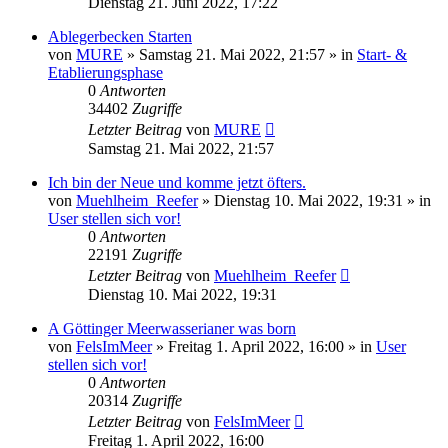
Dienstag 21. Juni 2022, 17:22
Ablegerbecken Starten
von
MURE
»
Samstag 21. Mai 2022, 21:57
» in
Start- &
Etablierungsphase
0
Antworten
34402
Zugriffe
Letzter Beitrag
von
MURE
Samstag 21. Mai 2022, 21:57
Ich bin der Neue und komme jetzt öfters.
von
Muehlheim_Reefer
»
Dienstag 10. Mai 2022, 19:31
» in
User stellen sich vor!
0
Antworten
22191
Zugriffe
Letzter Beitrag
von
Muehlheim_Reefer
Dienstag 10. Mai 2022, 19:31
A Göttinger Meerwasserianer was born
von
FelsImMeer
»
Freitag 1. April 2022, 16:00
» in
User
stellen sich vor!
0
Antworten
20314
Zugriffe
Letzter Beitrag
von
FelsImMeer
Freitag 1. April 2022, 16:00