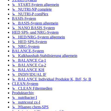
↳ START-System allgemein
↳ NUTRI-NP complete
↳ NUTRI-P comPlex
BASIS-System
↳ BASIS-System allgemein
↳ NANO BASIS System
HED SPS- und NRG-System
↳ HED/NRG-System allgemein
↳ HED SPS-System
↳ NRG-System
BALANCE-System
↳ Kalkhaushalt-Stabilisierung allgemein
↳ BALANCE Ca-1
↳ BALANCE Ca-2
↳ BALANCE KH
↳ INDIVIDUAL IF
↳ BALANCE Individual Produkte K, BrF, Sr, B
CLEAN-System
↳ CLEAN Filtermedien
Produktarchiv
↳ nutribacter I
↳ nutricoral zx-I
↳ ￼sango chem-SPS