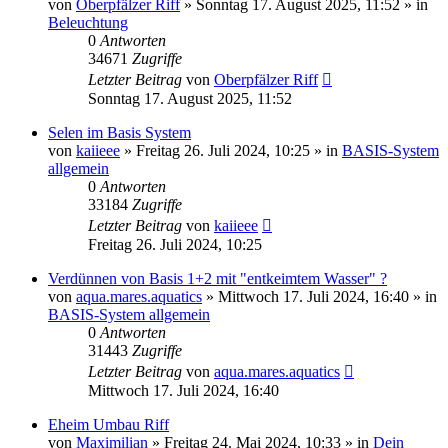
von
Oberpfälzer Riff
»
Sonntag 17. August 2025, 11:52
» in
Beleuchtung
0
Antworten
34671
Zugriffe
Letzter Beitrag
von
Oberpfälzer Riff
Sonntag 17. August 2025, 11:52
Selen im Basis System
von
kaiieee
»
Freitag 26. Juli 2024, 10:25
» in
BASIS-System
allgemein
0
Antworten
33184
Zugriffe
Letzter Beitrag
von
kaiieee
Freitag 26. Juli 2024, 10:25
Verdünnen von Basis 1+2 mit "entkeimtem Wasser" ?
von
aqua.mares.aquatics
»
Mittwoch 17. Juli 2024, 16:40
» in
BASIS-System allgemein
0
Antworten
31443
Zugriffe
Letzter Beitrag
von
aqua.mares.aquatics
Mittwoch 17. Juli 2024, 16:40
Eheim Umbau Riff
von
Maximilian
»
Freitag 24. Mai 2024, 10:33
» in
Dein