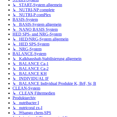
↳ START-System allgemein
↳ NUTRI-NP complete
↳ NUTRI-P comPlex
BASIS-System
↳ BASIS-System allgemein
↳ NANO BASIS System
HED SPS- und NRG-System
↳ HED/NRG-System allgemein
↳ HED SPS-System
↳ NRG-System
BALANCE-System
↳ Kalkhaushalt-Stabilisierung allgemein
↳ BALANCE Ca-1
↳ BALANCE Ca-2
↳ BALANCE KH
↳ INDIVIDUAL IF
↳ BALANCE Individual Produkte K, BrF, Sr, B
CLEAN-System
↳ CLEAN Filtermedien
Produktarchiv
↳ nutribacter I
↳ nutricoral zx-I
↳ ￼sango chem-SPS