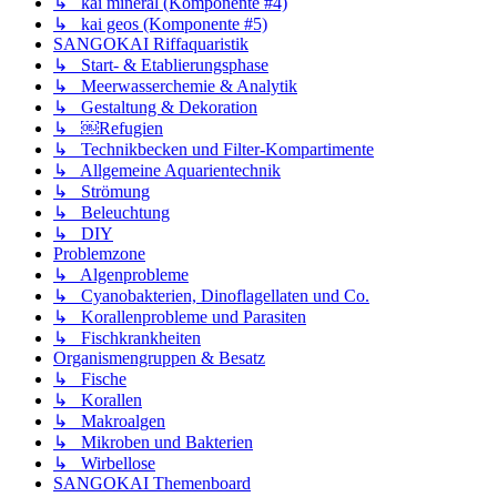
↳ kai mineral (Komponente #4)
↳ kai geos (Komponente #5)
SANGOKAI Riffaquaristik
↳ Start- & Etablierungsphase
↳ Meerwasserchemie & Analytik
↳ Gestaltung & Dekoration
↳ ￼Refugien
↳ Technikbecken und Filter-Kompartimente
↳ Allgemeine Aquarientechnik
↳ Strömung
↳ Beleuchtung
↳ DIY
Problemzone
↳ Algenprobleme
↳ Cyanobakterien, Dinoflagellaten und Co.
↳ Korallenprobleme und Parasiten
↳ Fischkrankheiten
Organismengruppen & Besatz
↳ Fische
↳ Korallen
↳ Makroalgen
↳ Mikroben und Bakterien
↳ Wirbellose
SANGOKAI Themenboard