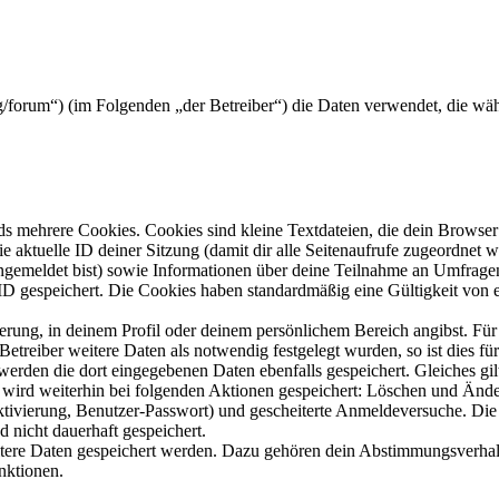
g/forum“) (im Folgenden „der Betreiber“) die Daten verwendet, die w
s mehrere Cookies. Cookies sind kleine Textdateien, die dein Browser 
ie aktuelle ID deiner Sitzung (damit dir alle Seitenaufrufe zugeordnet
angemeldet bist) sowie Informationen über deine Teilnahme an Umfragen
ID gespeichert. Die Cookies haben standardmäßig eine Gültigkeit von e
ierung, in deinem Profil oder deinem persönlichem Bereich angibst. Für
reiber weitere Daten als notwendig festgelegt wurden, so ist dies für 
 werden die dort eingegebenen Daten ebenfalls gespeichert. Gleiches gi
e wird weiterhin bei folgenden Aktionen gespeichert: Löschen und Änd
ktivierung, Benutzer-Passwort) und gescheiterte Anmeldeversuche. D
d nicht dauerhaft gespeichert.
eitere Daten gespeichert werden. Dazu gehören dein Abstimmungsverhal
nktionen.