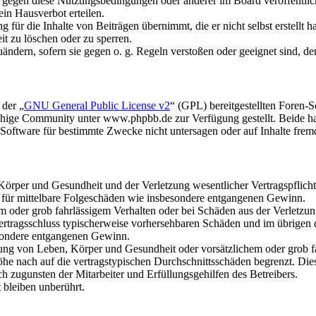
n gegen diese Nutzungsbedingungen oder anderer im Board veröffentli
in Hausverbot erteilen.
für die Inhalte von Beiträgen übernimmt, die er nicht selbst erstellt 
it zu löschen oder zu sperren.
uändern, sofern sie gegen o. g. Regeln verstoßen oder geeignet sind, 
 der „
GNU General Public License v2
“ (GPL) bereitgestellten Foren
hige Community unter www.phpbb.de zur Verfügung gestellt. Beide hab
oftware für bestimmte Zwecke nicht untersagen oder auf Inhalte frem
rper und Gesundheit und der Verletzung wesentlicher Vertragspflichten
ch für mittelbare Folgeschäden wie insbesondere entgangenen Gewinn.
em oder grob fahrlässigem Verhalten oder bei Schäden aus der Verletz
i Vertragsschluss typischerweise vorhersehbaren Schäden und im übrigen
besondere entgangenen Gewinn.
ng von Leben, Körper und Gesundheit oder vorsätzlichem oder grob fah
e nach auf die vertragstypischen Durchschnittsschäden begrenzt. Dies
h zugunsten der Mitarbeiter und Erfüllungsgehilfen des Betreibers.
bleiben unberührt.