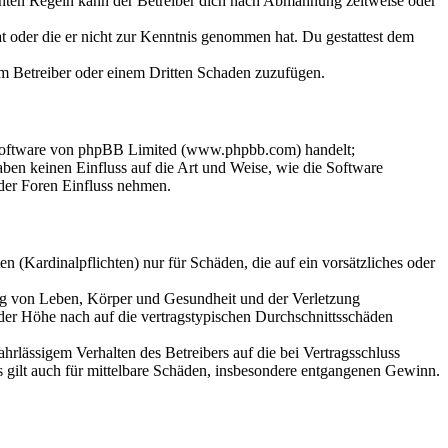
chten Regeln kann der Betreiber dich nach Abmahnung zeitweise oder
hat oder die er nicht zur Kenntnis genommen hat. Du gestattest dem
dem Betreiber oder einem Dritten Schaden zuzufügen.
-Software von phpBB Limited (www.phpbb.com) handelt;
en keinen Einfluss auf die Art und Weise, wie die Software
der Foren Einfluss nehmen.
 (Kardinalpflichten) nur für Schäden, die auf ein vorsätzliches oder
ung von Leben, Körper und Gesundheit und der Verletzung
 der Höhe nach auf die vertragstypischen Durchschnittsschäden
rlässigem Verhalten des Betreibers auf die bei Vertragsschluss
 gilt auch für mittelbare Schäden, insbesondere entgangenen Gewinn.