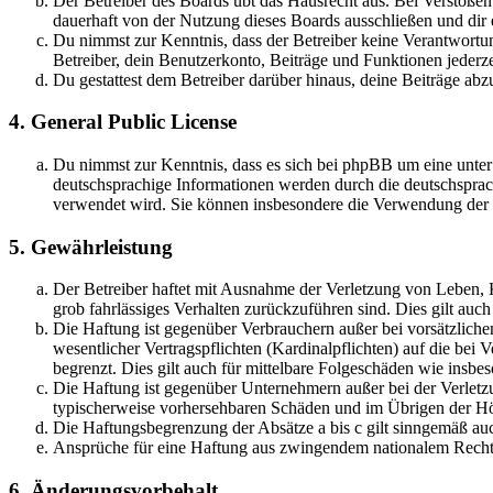
Der Betreiber des Boards übt das Hausrecht aus. Bei Verstöße
dauerhaft von der Nutzung dieses Boards ausschließen und dir e
Du nimmst zur Kenntnis, dass der Betreiber keine Verantwortung 
Betreiber, dein Benutzerkonto, Beiträge und Funktionen jederze
Du gestattest dem Betreiber darüber hinaus, deine Beiträge abz
4. General Public License
Du nimmst zur Kenntnis, dass es sich bei phpBB um eine unter
deutschsprachige Informationen werden durch die deutschsprac
verwendet wird. Sie können insbesondere die Verwendung der S
5. Gewährleistung
Der Betreiber haftet mit Ausnahme der Verletzung von Leben, Kö
grob fahrlässiges Verhalten zurückzuführen sind. Dies gilt au
Die Haftung ist gegenüber Verbrauchern außer bei vorsätzlich
wesentlicher Vertragspflichten (Kardinalpflichten) auf die be
begrenzt. Dies gilt auch für mittelbare Folgeschäden wie ins
Die Haftung ist gegenüber Unternehmern außer bei der Verletzu
typischerweise vorhersehbaren Schäden und im Übrigen der Höh
Die Haftungsbegrenzung der Absätze a bis c gilt sinngemäß auc
Ansprüche für eine Haftung aus zwingendem nationalem Recht 
6. Änderungsvorbehalt