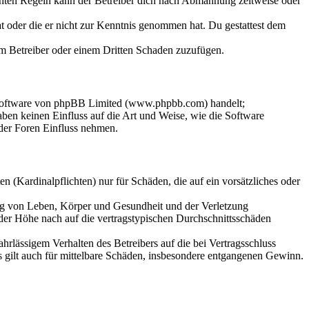
chten Regeln kann der Betreiber dich nach Abmahnung zeitweise oder
hat oder die er nicht zur Kenntnis genommen hat. Du gestattest dem
dem Betreiber oder einem Dritten Schaden zuzufügen.
-Software von phpBB Limited (www.phpbb.com) handelt;
en keinen Einfluss auf die Art und Weise, wie die Software
der Foren Einfluss nehmen.
 (Kardinalpflichten) nur für Schäden, die auf ein vorsätzliches oder
ung von Leben, Körper und Gesundheit und der Verletzung
 der Höhe nach auf die vertragstypischen Durchschnittsschäden
rlässigem Verhalten des Betreibers auf die bei Vertragsschluss
 gilt auch für mittelbare Schäden, insbesondere entgangenen Gewinn.