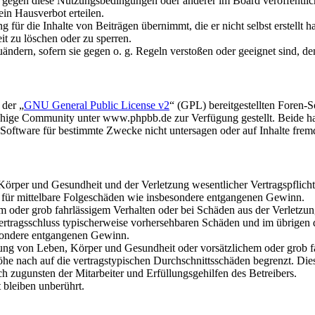
n gegen diese Nutzungsbedingungen oder anderer im Board veröffentli
in Hausverbot erteilen.
für die Inhalte von Beiträgen übernimmt, die er nicht selbst erstellt 
it zu löschen oder zu sperren.
uändern, sofern sie gegen o. g. Regeln verstoßen oder geeignet sind, 
 der „
GNU General Public License v2
“ (GPL) bereitgestellten Foren
hige Community unter www.phpbb.de zur Verfügung gestellt. Beide hab
oftware für bestimmte Zwecke nicht untersagen oder auf Inhalte frem
rper und Gesundheit und der Verletzung wesentlicher Vertragspflichten
ch für mittelbare Folgeschäden wie insbesondere entgangenen Gewinn.
em oder grob fahrlässigem Verhalten oder bei Schäden aus der Verletz
i Vertragsschluss typischerweise vorhersehbaren Schäden und im übrigen
besondere entgangenen Gewinn.
ng von Leben, Körper und Gesundheit oder vorsätzlichem oder grob fah
e nach auf die vertragstypischen Durchschnittsschäden begrenzt. Dies
h zugunsten der Mitarbeiter und Erfüllungsgehilfen des Betreibers.
bleiben unberührt.