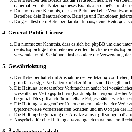
Der Betreiber des Boards übt das Hausrecht aus. Bei Verstöße
dauerhaft von der Nutzung dieses Boards ausschließen und dir e
Du nimmst zur Kenntnis, dass der Betreiber keine Verantwortung 
Betreiber, dein Benutzerkonto, Beiträge und Funktionen jederze
Du gestattest dem Betreiber darüber hinaus, deine Beiträge abz
4. General Public License
Du nimmst zur Kenntnis, dass es sich bei phpBB um eine unter
deutschsprachige Informationen werden durch die deutschsprac
verwendet wird. Sie können insbesondere die Verwendung der S
5. Gewährleistung
Der Betreiber haftet mit Ausnahme der Verletzung von Leben, Kö
grob fahrlässiges Verhalten zurückzuführen sind. Dies gilt au
Die Haftung ist gegenüber Verbrauchern außer bei vorsätzlich
wesentlicher Vertragspflichten (Kardinalpflichten) auf die be
begrenzt. Dies gilt auch für mittelbare Folgeschäden wie ins
Die Haftung ist gegenüber Unternehmern außer bei der Verletzu
typischerweise vorhersehbaren Schäden und im Übrigen der Höh
Die Haftungsbegrenzung der Absätze a bis c gilt sinngemäß auc
Ansprüche für eine Haftung aus zwingendem nationalem Recht 
6. Änderungsvorbehalt