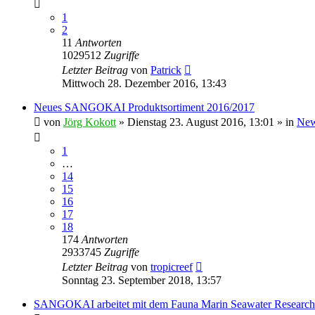
1
2
11
Antworten
1029512
Zugriffe
Letzter Beitrag
von
Patrick
Mittwoch 28. Dezember 2016, 13:43
Neues SANGOKAI Produktsortiment 2016/2017
von
Jörg Kokott
»
Dienstag 23. August 2016, 13:01
» in
New
1
…
14
15
16
17
18
174
Antworten
2933745
Zugriffe
Letzter Beitrag
von
tropicreef
Sonntag 23. September 2018, 13:57
SANGOKAI arbeitet mit dem Fauna Marin Seawater Researc