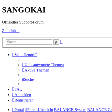
SANGOKAI
Offizielles Support-Forum
Zum Inhalt
Erweiterte
Suche
Suche
Schnellzugriff
Unbeantwortete Themen
Aktive Themen
Suche
FAQ
Anmelden
Registrieren
Portal
Foren-Übersicht
BALANCE-System
BALANCE Ca