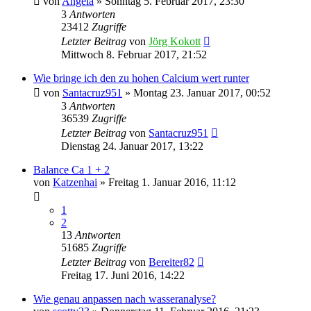
von
Angela
»
Sonntag 5. Februar 2017, 23:30
3
Antworten
23412
Zugriffe
Letzter Beitrag
von
Jörg Kokott
Mittwoch 8. Februar 2017, 21:52
Wie bringe ich den zu hohen Calcium wert runter
von
Santacruz951
»
Montag 23. Januar 2017, 00:52
3
Antworten
36539
Zugriffe
Letzter Beitrag
von
Santacruz951
Dienstag 24. Januar 2017, 13:22
Balance Ca 1 + 2
von
Katzenhai
»
Freitag 1. Januar 2016, 11:12
1
2
13
Antworten
51685
Zugriffe
Letzter Beitrag
von
Bereiter82
Freitag 17. Juni 2016, 14:22
Wie genau anpassen nach wasseranalyse?