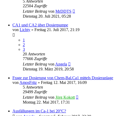
5
Antworten
22504
Zugriffe
Letzter Beitrag
von
MrDDTS
Dienstag 20. Juli 2021, 05:28
CA1 und CA2 über Dosierpumpe
von
Lichty
»
Freitag 21. Juli 2017, 21:19
1
2
3
20
Antworten
77666
Zugriffe
Letzter Beitrag
von
Angela
Dienstag 19. März 2019, 20:58
Frage zur Dosierung von Chem-Bal.Ca1 mittels Dosieranlage
von
AmosFritz
»
Freitag 12. Mai 2017, 16:09
5
Antworten
29499
Zugriffe
Letzter Beitrag
von
Jörg Kokott
Montag 22. Mai 2017, 17:31
Ausfällungen im Ca-1 bei 20°C?