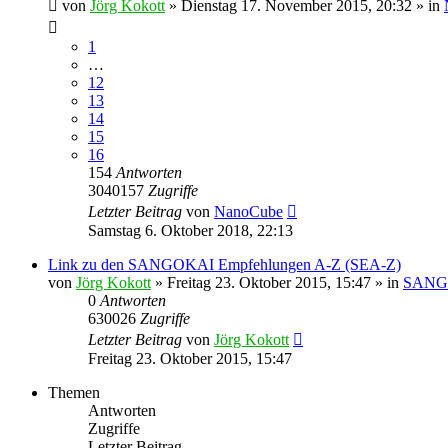
von
Jörg Kokott
»
Dienstag 17. November 2015, 20:32
» in
1
…
12
13
14
15
16
154
Antworten
3040157
Zugriffe
Letzter Beitrag
von
NanoCube
Samstag 6. Oktober 2018, 22:13
Link zu den SANGOKAI Empfehlungen A-Z (SEA-Z)
von
Jörg Kokott
»
Freitag 23. Oktober 2015, 15:47
» in
SANGO
0
Antworten
630026
Zugriffe
Letzter Beitrag
von
Jörg Kokott
Freitag 23. Oktober 2015, 15:47
Themen
Antworten
Zugriffe
Letzter Beitrag