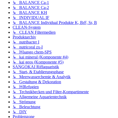
↳ BALANCE Ca-1
↳ BALANCE Ca-2
↳ BALANCE KH
↳ INDIVIDUAL IF
↳ BALANCE Individual Produkte K, BrF, Sr, B
CLEAN-System
↳ CLEAN Filtermedien
Produktarchiv
↳ nutribacter I
↳ nutricoral zx-I
↳ ￼sango chem-SPS
↳ kai mineral (Komponente #4)
↳ kai geos (Komponente #5)
SANGOKAI Riffaquaristik
↳ Start- & Etablierungsphase
↳ Meerwasserchemie & Analytik
↳ Gestaltung & Dekoration
↳ ￼Refugien
↳ Technikbecken und Filter-Kompartimente
↳ Allgemeine Aquarientechnik
↳ Strömung
↳ Beleuchtung
↳ DIY
Problemzone