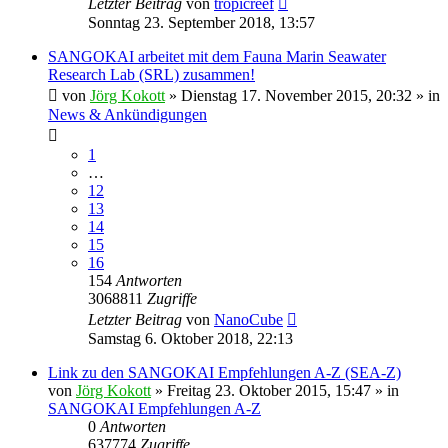
Letzter Beitrag
von
tropicreef
Sonntag 23. September 2018, 13:57
SANGOKAI arbeitet mit dem Fauna Marin Seawater
Research Lab (SRL) zusammen!
von
Jörg Kokott
»
Dienstag 17. November 2015, 20:32
» in
News & Ankündigungen
1
…
12
13
14
15
16
154
Antworten
3068811
Zugriffe
Letzter Beitrag
von
NanoCube
Samstag 6. Oktober 2018, 22:13
Link zu den SANGOKAI Empfehlungen A-Z (SEA-Z)
von
Jörg Kokott
»
Freitag 23. Oktober 2015, 15:47
» in
SANGOKAI Empfehlungen A-Z
0
Antworten
637774
Zugriffe