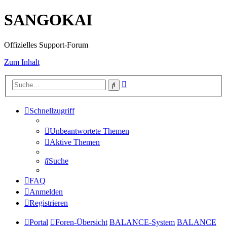
SANGOKAI
Offizielles Support-Forum
Zum Inhalt
Erweiterte
Suche
Suche
Schnellzugriff
Unbeantwortete Themen
Aktive Themen
Suche
FAQ
Anmelden
Registrieren
Portal
Foren-Übersicht
BALANCE-System
BALANCE