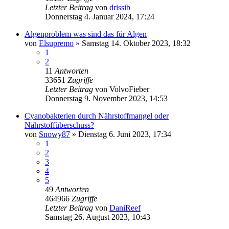
Letzter Beitrag
von
drissib
Donnerstag 4. Januar 2024, 17:24
Algenproblem was sind das für Algen
von
Elsupremo
»
Samstag 14. Oktober 2023, 18:32
1
2
11
Antworten
33651
Zugriffe
Letzter Beitrag
von
VolvoFieber
Donnerstag 9. November 2023, 14:53
Cyanobakterien durch Nährstoffmangel oder
Nährstoffüberschuss?
von
Snowy87
»
Dienstag 6. Juni 2023, 17:34
1
2
3
4
5
49
Antworten
464966
Zugriffe
Letzter Beitrag
von
DaniReef
Samstag 26. August 2023, 10:43