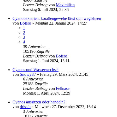
49864
Zugriffe
Letzter Beitrag
von
Maximilian
Samstag 6. Juli 2024, 22:36
Cyanobakterien, korallengewebe lässt sich wegblasen
von
Bolero
»
Montag 22. Januar 2024, 14:27
1
2
3
4
39
Antworten
105190
Zugriffe
Letzter Beitrag
von
Bolero
Samstag 1. Juni 2024, 13:11
Cyanos und Wasserwechsel
von
Snowy87
»
Freitag 29. März 2024, 21:45
6
Antworten
25188
Zugriffe
Letzter Beitrag
von
Fellnase
Montag 1. April 2024, 12:29
Cyanos aussitzen oder handeln?
von
drissib
»
Mittwoch 27. Dezember 2023, 16:14
3
Antworten
18137
Zugriffe