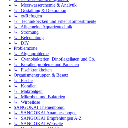
↳ Meerwasserchemie & Analytik
↳ Gestaltung & Dekoration
↳ ￼Refugien
↳ Technikbecken und Filter-Kompartimente
↳ Allgemeine Aquarientechnik
↳ Strömung
↳ Beleuchtung
↳ DIY
Problemzone
↳ Algenprobleme
↳ Cyanobakterien, Dinoflagellaten und Co.
↳ Korallenprobleme und Parasiten
↳ Fischkrankheiten
Organismengruppen & Besatz
↳ Fische
↳ Korallen
↳ Makroalgen
↳ Mikroben und Bakterien
↳ Wirbellose
SANGOKAI Themenboard
↳ SANGOKAI Anamnesebogen
↳ SANGOKAI Empfehlungen A-Z
↳ SANGOKAI Webseite