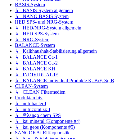
BASIS-System
↳ BASIS-System allgemein
↳ NANO BASIS System
HED SPS- und NRG-System
↳ HED/NRG-System allgemein
↳ HED SPS-System
↳ NRG-System
BALANCE-System
↳ Kalkhaushalt-Stabilisierung allgemein
↳ BALANCE Ca-1
↳ BALANCE Ca-2
↳ BALANCE KH
↳ INDIVIDUAL IF
↳ BALANCE Individual Produkte K, BrF, Sr, B
CLEAN-System
↳ CLEAN Filtermedien
Produktarchiv
↳ nutribacter I
↳ nutricoral zx-I
↳ ￼sango chem-SPS
↳ kai mineral (Komponente #4)
↳ kai geos (Komponente #5)
SANGOKAI Riffaquaristik
↳ Start- & Etablierungsphase