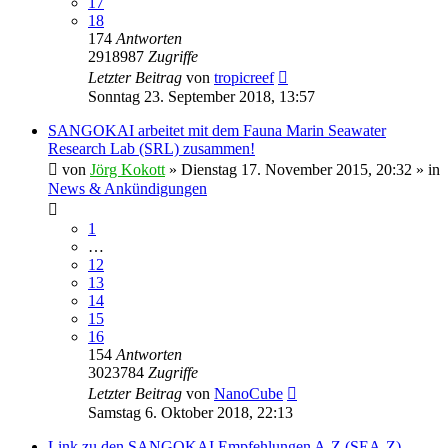
17
18
174
Antworten
2918987
Zugriffe
Letzter Beitrag
von
tropicreef
Sonntag 23. September 2018, 13:57
SANGOKAI arbeitet mit dem Fauna Marin Seawater
Research Lab (SRL) zusammen!
von
Jörg Kokott
»
Dienstag 17. November 2015, 20:32
» in
News & Ankündigungen
1
…
12
13
14
15
16
154
Antworten
3023784
Zugriffe
Letzter Beitrag
von
NanoCube
Samstag 6. Oktober 2018, 22:13
Link zu den SANGOKAI Empfehlungen A-Z (SEA-Z)