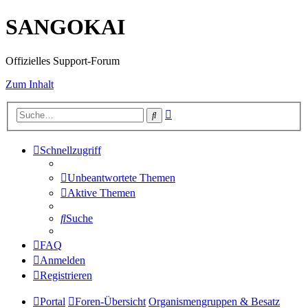
SANGOKAI
Offizielles Support-Forum
Zum Inhalt
Erweiterte
Suche
Suche
Schnellzugriff
Unbeantwortete Themen
Aktive Themen
Suche
FAQ
Anmelden
Registrieren
Portal
Foren-Übersicht
Organismengruppen & Besatz