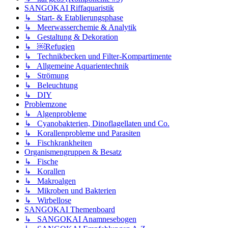
SANGOKAI Riffaquaristik
↳ Start- & Etablierungsphase
↳ Meerwasserchemie & Analytik
↳ Gestaltung & Dekoration
↳ ￼Refugien
↳ Technikbecken und Filter-Kompartimente
↳ Allgemeine Aquarientechnik
↳ Strömung
↳ Beleuchtung
↳ DIY
Problemzone
↳ Algenprobleme
↳ Cyanobakterien, Dinoflagellaten und Co.
↳ Korallenprobleme und Parasiten
↳ Fischkrankheiten
Organismengruppen & Besatz
↳ Fische
↳ Korallen
↳ Makroalgen
↳ Mikroben und Bakterien
↳ Wirbellose
SANGOKAI Themenboard
↳ SANGOKAI Anamnesebogen