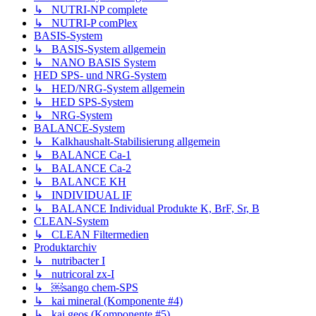
↳ NUTRI-NP complete
↳ NUTRI-P comPlex
BASIS-System
↳ BASIS-System allgemein
↳ NANO BASIS System
HED SPS- und NRG-System
↳ HED/NRG-System allgemein
↳ HED SPS-System
↳ NRG-System
BALANCE-System
↳ Kalkhaushalt-Stabilisierung allgemein
↳ BALANCE Ca-1
↳ BALANCE Ca-2
↳ BALANCE KH
↳ INDIVIDUAL IF
↳ BALANCE Individual Produkte K, BrF, Sr, B
CLEAN-System
↳ CLEAN Filtermedien
Produktarchiv
↳ nutribacter I
↳ nutricoral zx-I
↳ ￼sango chem-SPS
↳ kai mineral (Komponente #4)
↳ kai geos (Komponente #5)