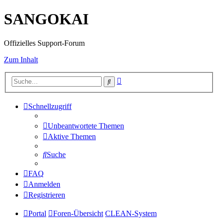
SANGOKAI
Offizielles Support-Forum
Zum Inhalt
Erweiterte
Suche
Suche
Schnellzugriff
Unbeantwortete Themen
Aktive Themen
Suche
FAQ
Anmelden
Registrieren
Portal
Foren-Übersicht
CLEAN-System