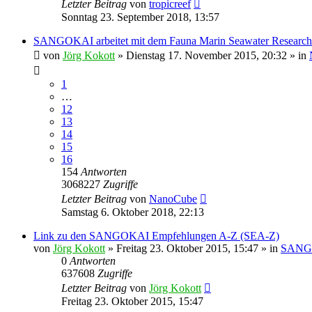
Letzter Beitrag
von
tropicreef
Sonntag 23. September 2018, 13:57
SANGOKAI arbeitet mit dem Fauna Marin Seawater Researc
von
Jörg Kokott
»
Dienstag 17. November 2015, 20:32
» in
1
…
12
13
14
15
16
154
Antworten
3068227
Zugriffe
Letzter Beitrag
von
NanoCube
Samstag 6. Oktober 2018, 22:13
Link zu den SANGOKAI Empfehlungen A-Z (SEA-Z)
von
Jörg Kokott
»
Freitag 23. Oktober 2015, 15:47
» in
SANGO
0
Antworten
637608
Zugriffe
Letzter Beitrag
von
Jörg Kokott
Freitag 23. Oktober 2015, 15:47