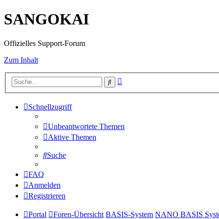
SANGOKAI
Offizielles Support-Forum
Zum Inhalt
Erweiterte
Suche
Suche
Schnellzugriff
Unbeantwortete Themen
Aktive Themen
Suche
FAQ
Anmelden
Registrieren
Portal
Foren-Übersicht
BASIS-System
NANO BASIS Syst