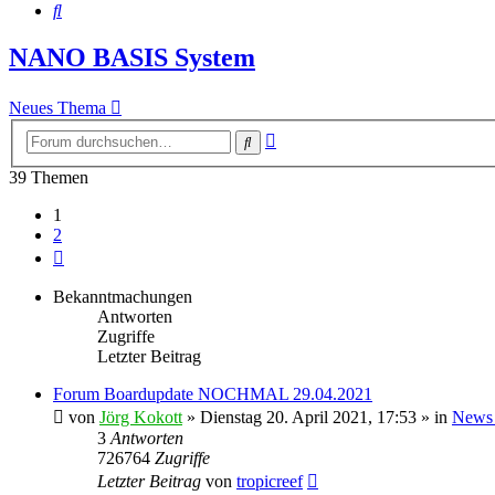
Suche
NANO BASIS System
Neues Thema
Erweiterte
Suche
Suche
39 Themen
1
2
Nächste
Bekanntmachungen
Antworten
Zugriffe
Letzter Beitrag
Forum Boardupdate NOCHMAL 29.04.2021
von
Jörg Kokott
»
Dienstag 20. April 2021, 17:53
» in
News
3
Antworten
726764
Zugriffe
Letzter Beitrag
von
tropicreef