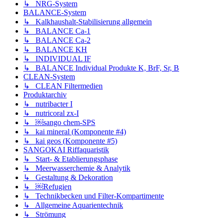
↳ NRG-System
BALANCE-System
↳ Kalkhaushalt-Stabilisierung allgemein
↳ BALANCE Ca-1
↳ BALANCE Ca-2
↳ BALANCE KH
↳ INDIVIDUAL IF
↳ BALANCE Individual Produkte K, BrF, Sr, B
CLEAN-System
↳ CLEAN Filtermedien
Produktarchiv
↳ nutribacter I
↳ nutricoral zx-I
↳ ￼sango chem-SPS
↳ kai mineral (Komponente #4)
↳ kai geos (Komponente #5)
SANGOKAI Riffaquaristik
↳ Start- & Etablierungsphase
↳ Meerwasserchemie & Analytik
↳ Gestaltung & Dekoration
↳ ￼Refugien
↳ Technikbecken und Filter-Kompartimente
↳ Allgemeine Aquarientechnik
↳ Strömung