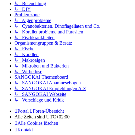
↳ Beleuchtung
↳ DIY
Problemzone
↳ Algenprobleme
↳ Cyanobakterien, Dinoflagellaten und Co.
↳ Korallenprobleme und Parasiten
↳ Fischkrankheiten
Organismengruppen & Besatz
↳ Fische
↳ Korallen
↳ Makroalgen
↳ Mikroben und Bakterien
↳ Wirbellose
SANGOKAI Themenboard
↳ SANGOKAI Anamnesebogen
↳ SANGOKAI Empfehlungen A-Z
↳ SANGOKAI Webseite
↳ Vorschläge und Kritik
Portal
Foren-Übersicht
Alle Zeiten sind
UTC+02:00
Alle Cookies löschen
Kontakt