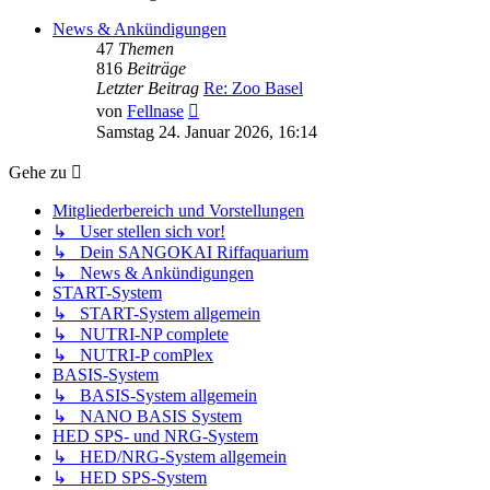
News & Ankündigungen
47
Themen
816
Beiträge
Letzter Beitrag
Re: Zoo Basel
Neuester
von
Fellnase
Beitrag
Samstag 24. Januar 2026, 16:14
Gehe zu
Mitgliederbereich und Vorstellungen
↳ User stellen sich vor!
↳ Dein SANGOKAI Riffaquarium
↳ News & Ankündigungen
START-System
↳ START-System allgemein
↳ NUTRI-NP complete
↳ NUTRI-P comPlex
BASIS-System
↳ BASIS-System allgemein
↳ NANO BASIS System
HED SPS- und NRG-System
↳ HED/NRG-System allgemein
↳ HED SPS-System