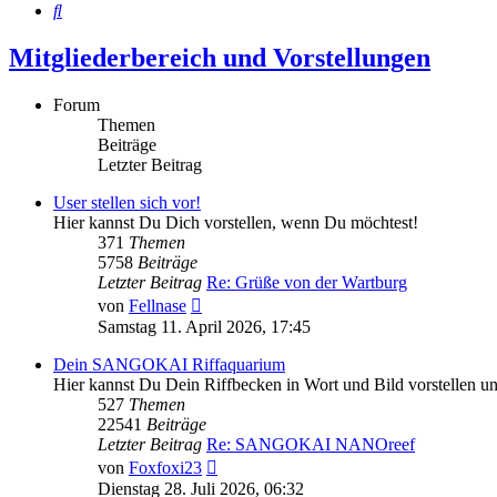
Suche
Mitgliederbereich und Vorstellungen
Forum
Themen
Beiträge
Letzter Beitrag
User stellen sich vor!
Hier kannst Du Dich vorstellen, wenn Du möchtest!
371
Themen
5758
Beiträge
Letzter Beitrag
Re: Grüße von der Wartburg
Neuester
von
Fellnase
Beitrag
Samstag 11. April 2026, 17:45
Dein SANGOKAI Riffaquarium
Hier kannst Du Dein Riffbecken in Wort und Bild vorstellen 
527
Themen
22541
Beiträge
Letzter Beitrag
Re: SANGOKAI NANOreef
Neuester
von
Foxfoxi23
Beitrag
Dienstag 28. Juli 2026, 06:32