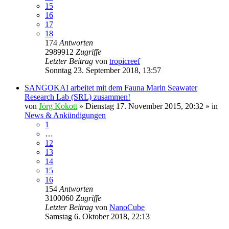
15
16
17
18
174
Antworten
2989912
Zugriffe
Letzter Beitrag
von
tropicreef
Sonntag 23. September 2018, 13:57
SANGOKAI arbeitet mit dem Fauna Marin Seawater
Research Lab (SRL) zusammen!
von
Jörg Kokott
»
Dienstag 17. November 2015, 20:32
» in
News & Ankündigungen
1
…
12
13
14
15
16
154
Antworten
3100060
Zugriffe
Letzter Beitrag
von
NanoCube
Samstag 6. Oktober 2018, 22:13