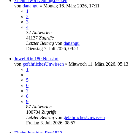
Eheim 180l Neulingsbecken
von
danangu
»
Montag 16. März 2026, 17:11
1
2
3
4
32
Antworten
41137
Zugriffe
Letzter Beitrag
von
danangu
Dienstag 7. Juli 2026, 09:21
Juwel Rio 180 Neustart
von
gefährlichesUnwissen
»
Mittwoch 11. März 2026, 05:13
1
…
5
6
7
8
9
87
Antworten
100704
Zugriffe
Letzter Beitrag
von
gefährlichesUnwissen
Freitag 3. Juli 2026, 08:57
Eheim Inspirica Reef 530