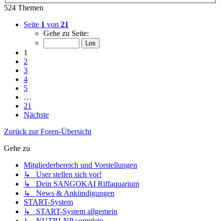
524 Themen
Seite
1
von
21
Gehe zu Seite:
1
2
3
4
5
…
21
Nächste
Zurück zur Foren-Übersicht
Gehe zu
Mitgliederbereich und Vorstellungen
↳ User stellen sich vor!
↳ Dein SANGOKAI Riffaquarium
↳ News & Ankündigungen
START-System
↳ START-System allgemein
↳ NUTRI-NP complete