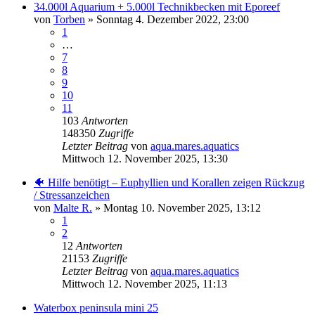
34.000l Aquarium + 5.000l Technikbecken mit Eporeef
von
Torben
»
Sonntag 4. Dezember 2022, 23:00
1
…
7
8
9
10
11
103
Antworten
148350
Zugriffe
Letzter Beitrag
von
aqua.mares.aquatics
Mittwoch 12. November 2025, 13:30
🐠 Hilfe benötigt – Euphyllien und Korallen zeigen Rückzug
/ Stressanzeichen
von
Malte R.
»
Montag 10. November 2025, 13:12
1
2
12
Antworten
21153
Zugriffe
Letzter Beitrag
von
aqua.mares.aquatics
Mittwoch 12. November 2025, 11:13
Waterbox peninsula mini 25