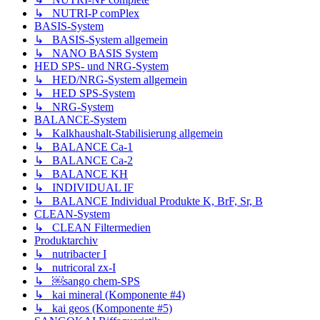
↳ NUTRI-P comPlex
BASIS-System
↳ BASIS-System allgemein
↳ NANO BASIS System
HED SPS- und NRG-System
↳ HED/NRG-System allgemein
↳ HED SPS-System
↳ NRG-System
BALANCE-System
↳ Kalkhaushalt-Stabilisierung allgemein
↳ BALANCE Ca-1
↳ BALANCE Ca-2
↳ BALANCE KH
↳ INDIVIDUAL IF
↳ BALANCE Individual Produkte K, BrF, Sr, B
CLEAN-System
↳ CLEAN Filtermedien
Produktarchiv
↳ nutribacter I
↳ nutricoral zx-I
↳ ￼sango chem-SPS
↳ kai mineral (Komponente #4)
↳ kai geos (Komponente #5)