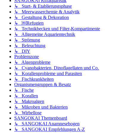
SANGOKAI Riffaquaristik
↳ Start- & Etablierungsphase
↳ Meerwasserchemie & Analytik
↳ Gestaltung & Dekoration
↳ ￼Refugien
↳ Technikbecken und Filter-Kompartimente
↳ Allgemeine Aquarientechnik
↳ Strömung
↳ Beleuchtung
↳ DIY
Problemzone
↳ Algenprobleme
↳ Cyanobakterien, Dinoflagellaten und Co.
↳ Korallenprobleme und Parasiten
↳ Fischkrankheiten
Organismengruppen & Besatz
↳ Fische
↳ Korallen
↳ Makroalgen
↳ Mikroben und Bakterien
↳ Wirbellose
SANGOKAI Themenboard
↳ SANGOKAI Anamnesebogen
↳ SANGOKAI Empfehlungen A-Z