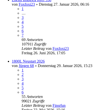
von
Foxfoxi23
»
Dienstag 27. Januar 2026, 06:16
1
…
3
4
5
6
7
69
Antworten
107911
Zugriffe
Letzter Beitrag
von
Foxfoxi23
Freitag 26. Juni 2026, 17:05
1800L Neustart 2026
von
Jürgen 68
»
Donnerstag 29. Januar 2026, 15:23
1
2
3
4
5
6
55
Antworten
99021
Zugriffe
Letzter Beitrag
von
Finsrfun
Freitag 22. Mai 2026, 15:16