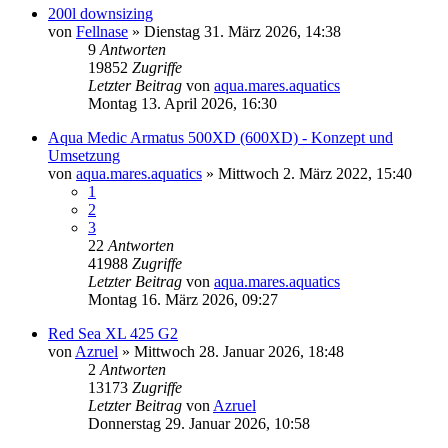
200l downsizing
von
Fellnase
»
Dienstag 31. März 2026, 14:38
9
Antworten
19852
Zugriffe
Letzter Beitrag
von
aqua.mares.aquatics
Montag 13. April 2026, 16:30
Aqua Medic Armatus 500XD (600XD) - Konzept und
Umsetzung
von
aqua.mares.aquatics
»
Mittwoch 2. März 2022, 15:40
1
2
3
22
Antworten
41988
Zugriffe
Letzter Beitrag
von
aqua.mares.aquatics
Montag 16. März 2026, 09:27
Red Sea XL 425 G2
von
Azruel
»
Mittwoch 28. Januar 2026, 18:48
2
Antworten
13173
Zugriffe
Letzter Beitrag
von
Azruel
Donnerstag 29. Januar 2026, 10:58