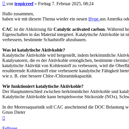
Beitrag
von
tropicreef
»
Freitag 7. Februar 2025, 08:24
Hallo zusammen,
haben wir mit diesem Thema wieder ein neuen
Hype
aus Amerika ode
CAC
ist die Abkürzung für
Catalytic activated carbon
. Während her
Eigenschaften in das Material integriert. Katalytische Aktivkohle ist
verbessern, bestimmte Schadstoffe abzubauen.
Was ist katalytische Aktivkohle?
Katalytische Aktivkohle wird hergestellt, indem herkömmliche Aktivk
Katalysatoren, die es der Aktivkohle ermöglichen, bestimmte chemis
katalytische Aktivität von Kohlenstoff zu verbessern, wird die Oberfl
resultierende Kohlenstoff eine verbesserte katalytische Fähigkeit bie
wie z. B. eine bessere Chlor-/Chloraminkapazität.
Wie funktioniert katalytische Aktivkohle?
Der Hauptunterschied zwischen herkömmlicher Aktivkohle und katalyti
Katalytische Aktivkohle kann beispielsweise Stickoxide (NOx), Schw
In der Meeresaquaristik soll CAC anscheinend die DOC Belastung wei
Gruss Dieter
Nach
oben
Fellnase