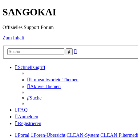
SANGOKAI
Offizielles Support-Forum
Zum Inhalt
Erweiterte
Suche
Suche
Schnellzugriff
Unbeantwortete Themen
Aktive Themen
Suche
FAQ
Anmelden
Registrieren
Portal
Foren-Übersicht
CLEAN-System
CLEAN Filtermed