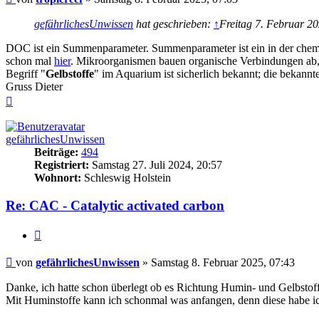
gefährlichesUnwissen
hat geschrieben:
↑
Freitag 7. Februar 20
DOC ist ein Summenparameter. Summenparameter ist ein in der chem
schon mal
hier
. Mikroorganismen bauen organische Verbindungen ab, 
Begriff "
Gelbstoffe
" im Aquarium ist sicherlich bekannt; die bekannt
Gruss Dieter
Nach
oben
gefährlichesUnwissen
Beiträge:
494
Registriert:
Samstag 27. Juli 2024, 20:57
Wohnort:
Schleswig Holstein
Re: CAC - Catalytic activated carbon
Zitieren
Beitrag
von
gefährlichesUnwissen
»
Samstag 8. Februar 2025, 07:43
Danke, ich hatte schon überlegt ob es Richtung Humin- und Gelbstoff
Mit Huminstoffe kann ich schonmal was anfangen, denn diese habe 