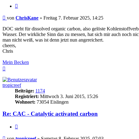
Zitieren
Beitrag
von
ChrisKane
»
Freitag 7. Februar 2025, 14:25
DOC steht für dissolved organic carbon, also gelöste Kohlenstoffve
Wasser. Der wirkliche Sinn das zu messen, hat sich mir auch noch nic
man nicht weiß, was ist denn jetzt nun angereichert.
cheers,
Chris
Mein Becken
Nach
oben
tropicreef
Beiträge:
1174
Registriert:
Mittwoch 3. Juni 2015, 15:26
Wohnort:
73054 Eislingen
Re: CAC - Catalytic activated carbon
Zitieren
Beitrag
von
tropicreef
»
Samstag 8. Februar 2025, 07:03