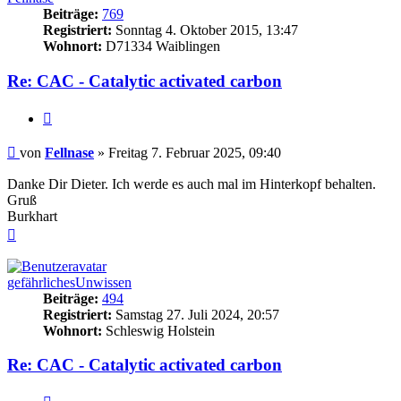
Beiträge:
769
Registriert:
Sonntag 4. Oktober 2015, 13:47
Wohnort:
D71334 Waiblingen
Re: CAC - Catalytic activated carbon
Zitieren
Beitrag
von
Fellnase
»
Freitag 7. Februar 2025, 09:40
Danke Dir Dieter. Ich werde es auch mal im Hinterkopf behalten.
Gruß
Burkhart
Nach
oben
gefährlichesUnwissen
Beiträge:
494
Registriert:
Samstag 27. Juli 2024, 20:57
Wohnort:
Schleswig Holstein
Re: CAC - Catalytic activated carbon
Zitieren