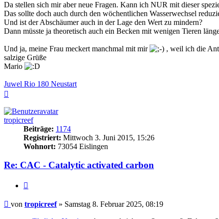
Da stellen sich mir aber neue Fragen. Kann ich NUR mit dieser spezi
Das sollte doch auch durch den wöchentlichen Wasserwechsel reduzi
Und ist der Abschäumer auch in der Lage den Wert zu mindern?
Dann müsste ja theoretisch auch ein Becken mit wenigen Tieren län
Und ja, meine Frau meckert manchmal mit mir
, weil ich die An
salzige Grüße
Mario
Juwel Rio 180 Neustart
Nach
oben
tropicreef
Beiträge:
1174
Registriert:
Mittwoch 3. Juni 2015, 15:26
Wohnort:
73054 Eislingen
Re: CAC - Catalytic activated carbon
Zitieren
Beitrag
von
tropicreef
»
Samstag 8. Februar 2025, 08:19