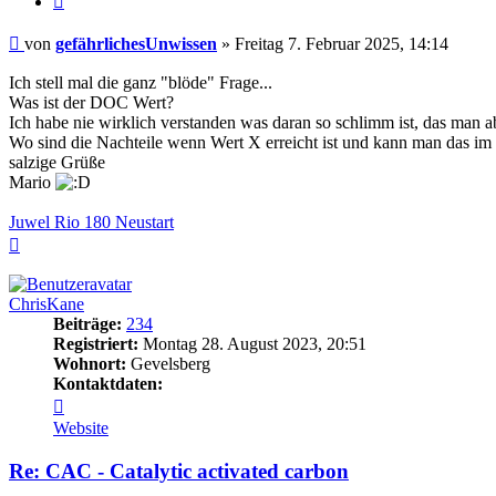
Beitrag
von
gefährlichesUnwissen
»
Freitag 7. Februar 2025, 14:14
Ich stell mal die ganz "blöde" Frage...
Was ist der DOC Wert?
Ich habe nie wirklich verstanden was daran so schlimm ist, das man a
Wo sind die Nachteile wenn Wert X erreicht ist und kann man das im
salzige Grüße
Mario
Juwel Rio 180 Neustart
Nach
oben
ChrisKane
Beiträge:
234
Registriert:
Montag 28. August 2023, 20:51
Wohnort:
Gevelsberg
Kontaktdaten:
Kontaktdaten
von
Website
ChrisKane
Re: CAC - Catalytic activated carbon