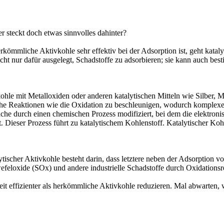
r steckt doch etwas sinnvolles dahinter?
kömmliche Aktivkohle sehr effektiv bei der Adsorption ist, geht katalyt
 nicht nur dafür ausgelegt, Schadstoffe zu adsorbieren; sie kann auch b
ohle mit Metalloxiden oder anderen katalytischen Mitteln wie Silber, 
che Reaktionen wie die Oxidation zu beschleunigen, wodurch komplexe
äche durch einen chemischen Prozess modifiziert, bei dem die elektronis
tet. Dieser Prozess führt zu katalytischem Kohlenstoff. Katalytischer 
scher Aktivkohle besteht darin, dass letztere neben der Adsorption v
efeloxide (SOx) und andere industrielle Schadstoffe durch Oxidationsr
t effizienter als herkömmliche Aktivkohle reduzieren. Mal abwarten, 