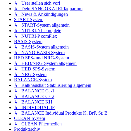
↳ User stellen sich vor!
↳ Dein SANGOKAI Riffaquarium
↳ News & Ankündigungen
START-System
↳ START-System allgemein
↳ NUTRI-NP complete
↳ NUTRI-P comPlex
BASIS-System
↳ BASIS-System allgemein
↳ NANO BASIS System
HED SPS- und NRG-System
↳ HED/NRG-System allgemein
↳ HED SPS-System
↳ NRG-System
BALANCE-System
↳ Kalkhaushalt-Stabilisierung allgemein
↳ BALANCE Ca-1
↳ BALANCE Ca-2
↳ BALANCE KH
↳ INDIVIDUAL IF
↳ BALANCE Individual Produkte K, BrF, Sr, B
CLEAN-System
↳ CLEAN Filtermedien
Produktarchiv