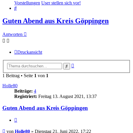
Vorstellungen
User stellen sich vor!
Suche
Guten Abend aus Kreis Göppingen
Antworten
Druckansicht
Erweiterte
Suche
Suche
1 Beitrag • Seite
1
von
1
Holle80
Beiträge:
4
Registriert:
Freitag 13. August 2021, 13:37
Guten Abend aus Kreis Göppingen
Zitieren
Beitrag
von
Holle80
»
Dienstag 21. Juni 2022, 17:22