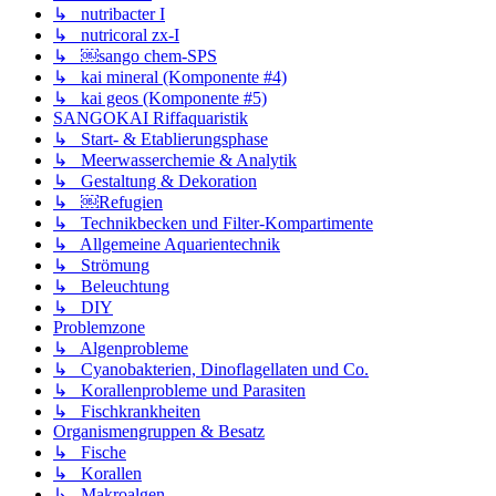
↳ nutribacter I
↳ nutricoral zx-I
↳ ￼sango chem-SPS
↳ kai mineral (Komponente #4)
↳ kai geos (Komponente #5)
SANGOKAI Riffaquaristik
↳ Start- & Etablierungsphase
↳ Meerwasserchemie & Analytik
↳ Gestaltung & Dekoration
↳ ￼Refugien
↳ Technikbecken und Filter-Kompartimente
↳ Allgemeine Aquarientechnik
↳ Strömung
↳ Beleuchtung
↳ DIY
Problemzone
↳ Algenprobleme
↳ Cyanobakterien, Dinoflagellaten und Co.
↳ Korallenprobleme und Parasiten
↳ Fischkrankheiten
Organismengruppen & Besatz
↳ Fische
↳ Korallen
↳ Makroalgen