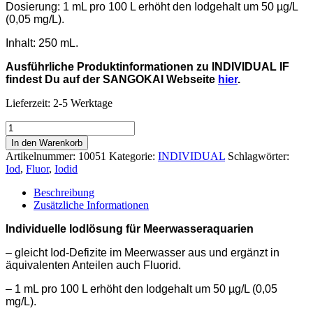
Dosierung: 1 mL pro 100 L erhöht den Iodgehalt um 50 µg/L
(0,05 mg/L).
Inhalt: 250 mL.
Ausführliche Produktinformationen zu INDIVIDUAL IF
findest Du auf der SANGOKAI Webseite
hier
.
Lieferzeit:
2-5 Werktage
INDIVIDUAL
IF
In den Warenkorb
(Iod.Supplement)
Artikelnummer:
10051
Kategorie:
INDIVIDUAL
Schlagwörter:
250
Iod
,
Fluor
,
Iodid
mL
Menge
Beschreibung
Zusätzliche Informationen
Individuelle Iodlösung für Meerwasseraquarien
– gleicht Iod-Defizite im Meerwasser aus und ergänzt in
äquivalenten Anteilen auch Fluorid.
– 1 mL pro 100 L erhöht den Iodgehalt um 50 µg/L (0,05
mg/L).