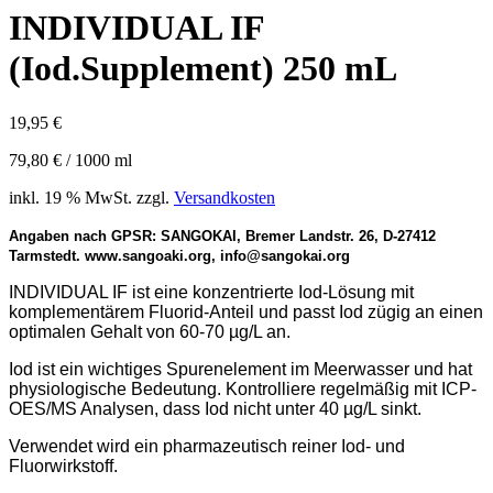
INDIVIDUAL IF
(Iod.Supplement) 250 mL
19,95
€
79,80
€
/
1000
ml
inkl. 19 % MwSt.
zzgl.
Versandkosten
Angaben nach GPSR: SANGOKAI, Bremer Landstr. 26, D-27412
Tarmstedt. www.sangoaki.org, info@sangokai.org
INDIVIDUAL IF ist eine konzentrierte Iod-Lösung mit
komplementärem Fluorid-Anteil und passt Iod zügig an einen
optimalen Gehalt von 60-70 µg/L an.
Iod ist ein wichtiges Spurenelement im Meerwasser und hat
physiologische Bedeutung. Kontrolliere regelmäßig mit ICP-
OES/MS Analysen, dass Iod nicht unter 40 µg/L sinkt.
Verwendet wird ein pharmazeutisch reiner Iod- und
Fluorwirkstoff.