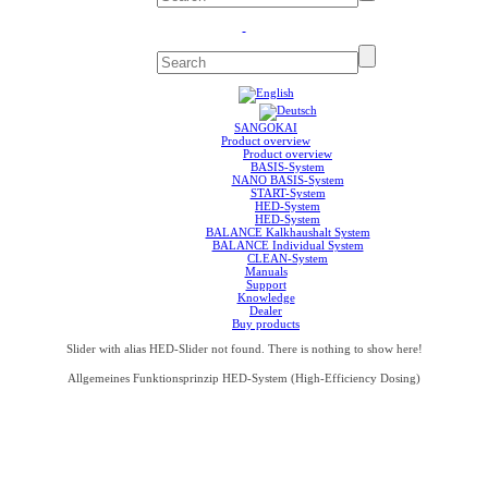
SANGOKAI
Product overview
Product overview
BASIS-System
NANO BASIS-System
START-System
HED-System
HED-System
BALANCE Kalkhaushalt System
BALANCE Individual System
CLEAN-System
Manuals
Support
Knowledge
Dealer
Buy products
Slider with alias HED-Slider not found.
There is nothing to show here!
Allgemeines Funktionsprinzip HED-System (High-Efficiency Dosing)