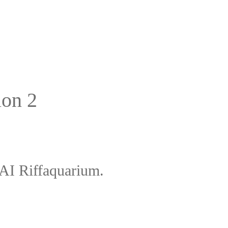
on 2
I Riffaquarium.