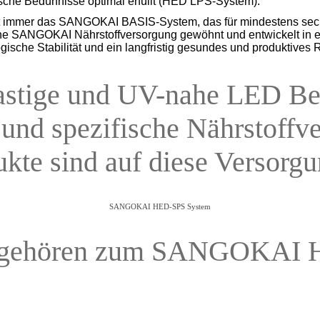
che Bedürfnisse optimal erfüllt (HED LPS-System).
mmer das SANGOKAI BASIS-System, das für mindestens sechs Mo
he SANGOKAI Nährstoffversorgung gewöhnt und entwickelt in e
sche Stabilität und ein langfristig gesundes und produktives R
ulastige und UV-nahe LED Be
 und spezifische Nährstoffv
te sind auf diese Versorgung
SANGOKAI HED-SPS System
e gehören zum SANGOKAI 