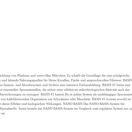
twicklung von Plankton und wertvollen Mikroben.
Es schafft die Grundlage für eine erfolgreiche
und lebende Nahrungsquellen für Deine Korallen, Fische und anspruchsvollen Filtrierer.
BASIS
igene Immun- und Abwehrsystem und fördern eine intensive Farbausbildung.
BASIS #1 bietet eine
 essentiellen Spurenmetallen, die neben einer effektiven mikrobiologischen Aktivität auch das
che Anreicherungen zu erzeugen. BASIS #2 kannst Du in jedem System als unabhängiges Spurenmet
ng von kalkfiltrierenden Organismen wie Schwämme oder Muscheln.
BASIS #3 kommt sowohl im
t deren Effekte und biologischen Wirkungen.
NANO BASIS
Das NANO BASIS-System für
ineralstoffe. Somit besteht das NANO BASIS-System im Vergleich zum regulären System nur a
 an.