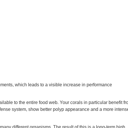
ments, which leads to a visible increase in performance
able to the entire food web. Your corals in particular benefit f
defense system, show better polyp appearance and a more intens
d many different organisms. The result of this is a long-term high