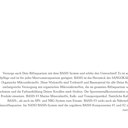
Versorge auch Dein Riffaquarium mit dem BASIS System und erlebe den Unterschied!
Es ist 
fpflege und ist für jedes Meerwasseraquarium geeignet.
BASIS
ist das Herzstück des SANGOKAI
Organische Mikronährstoffe.
Diese Wirkstoffe sind Treibstoff und Baumaterial für alle Deine
umfangreiche Versorgung mit organischen Mikronährstoffen, die im gesamten Riffaquarium 
chstum und die Farbausbildung Deiner Korallen stark fördern.
Die Spurenmetallkonzentration u
Produkt einsetzen.
BASIS #3
Marine Mineralstoffe, Kalk- und Transportpartikel.
Natürliche Ka
BASIS-, als auch im SPS- und NRG-System zum Einsatz.
BASIS #3 wirkt auch als Nährsto
anoriffaquarien.
Im NANO BASIS-System sind die regulären BASIS Komponenten #1 und #2 zu e
zwe