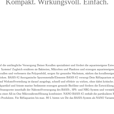
Kompakt. Wirkungsvoll. Einfach.
auf die umfängliche Versorgung Deiner Korallen spezialisiert und fördert die aquarieneigene En
 Systems!
Zugleich ernähren sie Bakterien, Mikroben und Plankton und erzeugen aquarieneigene 
 Korallen und verbessern das Polypenbild, sorgen für gesundes Wachstum, stärken das korallene
wirken.
BASIS #2
Anorganische Spurenmetalle/Elemente
BASIS #2 versorgt Dein Riffaquarium mit
nd Wirkstoffverteilung ist darauf ausgelegt, schnell und effektiv zu wirken, ohne dabei kritis
lkpartikel und feinste marine Sedimente erzeugen gesunde Biofilme und fördern die Entwicklu
fftransporter innerhalb der Nährstoffversorgung des BASIS-, SPS- und NRG-System und verstärk
iner All-in-One Mikronährstofflösung kombiniert. NANO BASIS #2 enthält die partikulären M
i Produkten.
Für Riffaquarien bis max. 80 L bieten wir Dir das BASIS-System als NANO Variante