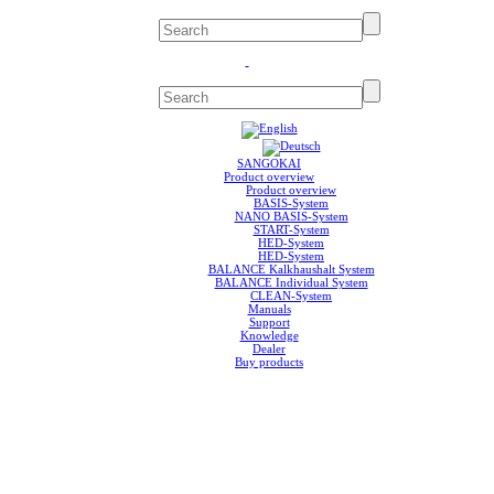
SANGOKAI
Product overview
Product overview
BASIS-System
NANO BASIS-System
START-System
HED-System
HED-System
BALANCE Kalkhaushalt System
BALANCE Individual System
CLEAN-System
Manuals
Support
Knowledge
Dealer
Buy products